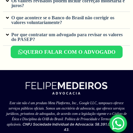
Os valores revisados podem incluir correção monetária e
juros?
O que acontece se o Banco do Brasil não corrigir os
valores voluntariamente?
Por que contratar um advogado para revisar os valores
do PASEP?
QUERO FALAR COM O ADVOGADO
Este site não é um produto Meta Platforms, Inc., Google LLC, tampouco oferece
serviços públicos oficiais. Somos um escritório de advocacia, que oferece serviços
jurídicos, privativos de advogados, de acordo com a legislação vigente e o Código de
Ética e Disciplina da OAB do Brasil. Política de Privacidade e Termos de uso
CNPJ Sociedade Individual de Advocacia: 58.391.025/0001-
aplicáveis.
43.