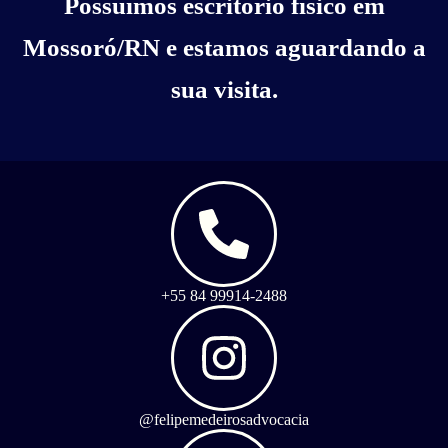
Possuímos escritório físico em
Mossoró/RN e estamos aguardando a
sua visita.
+55 84 99914-2488
@felipemedeirosadvocacia