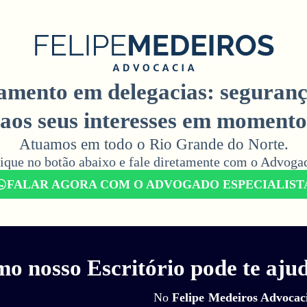
ento em delegacias: segurança
aos seus interesses em momentos
Atuamos em todo o Rio Grande do Norte.
ique no botão abaixo e fale diretamente com o Advogad
FALAR AGORA COM O ADVOGADO ESPECIALIST
o nosso Escritório pode te aju
No
Felipe Medeiros Advocac