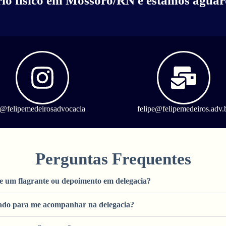
rio físico em Mossoró/RN e estamos aguard
@felipemedeirosadvocacia
felipe@felipemedeiros.adv.
Perguntas Frequentes
e um flagrante ou depoimento em delegacia?
ado para me acompanhar na delegacia?