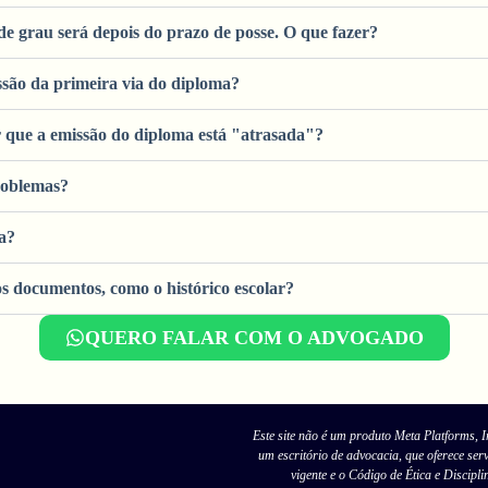
e grau será depois do prazo de posse. O que fazer?
são da primeira via do diploma?
 que a emissão do diploma está "atrasada"?
roblemas?
a?
s documentos, como o histórico escolar?
QUERO FALAR COM O ADVOGADO
Este site não é um produto Meta Platforms, I
um escritório de advocacia, que oferece ser
vigente e o Código de Ética e Discipl