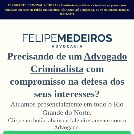
FLAGRANTE CRIMINAL 24 HORAS | Assistência especializada e imediata ao preso e seus
familiares em casos de prisão em flagrante.
Nós vamos até a delegacia
. Entre em contato agora 84
98133-9053.
Precisando de um
Advogado
Criminalista
com
compromisso na defesa dos
seus interesses?
Atuamos presencialmente em todo o Rio
Grande do Norte.
Clique no botão abaixo e fale diretamente com o
Advogado.​