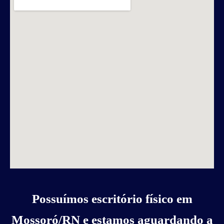
Possuímos escritório físico em
Mossoró/RN e estamos aguardando a