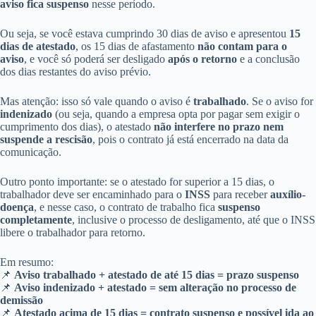
aviso fica suspenso
nesse período.
Ou seja, se você estava cumprindo 30 dias de aviso e apresentou
15
dias de atestado
, os 15 dias de afastamento
não contam para o
aviso
, e você só poderá ser desligado
após o retorno
e a conclusão
dos dias restantes do aviso prévio.
Mas atenção: isso só vale quando o aviso é
trabalhado
. Se o aviso for
indenizado
(ou seja, quando a empresa opta por pagar sem exigir o
cumprimento dos dias), o atestado
não interfere no prazo nem
suspende a rescisão
, pois o contrato já está encerrado na data da
comunicação.
Outro ponto importante: se o atestado for superior a 15 dias, o
trabalhador deve ser encaminhado para o
INSS
para receber
auxílio-
doença
, e nesse caso, o contrato de trabalho fica
suspenso
completamente
, inclusive o processo de desligamento, até que o INSS
libere o trabalhador para retorno.
Em resumo:
📌
Aviso trabalhado + atestado de até 15 dias = prazo suspenso
📌
Aviso indenizado + atestado = sem alteração no processo de
demissão
📌
Atestado acima de 15 dias = contrato suspenso e possível ida ao