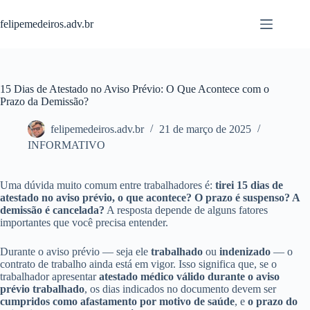
Pular
para
felipemedeiros.adv.br
o
conteúdo
15 Dias de Atestado no Aviso Prévio: O Que Acontece com o
Prazo da Demissão?
felipemedeiros.adv.br
21 de março de 2025
INFORMATIVO
Uma dúvida muito comum entre trabalhadores é:
tirei 15 dias de
atestado no aviso prévio, o que acontece? O prazo é suspenso? A
demissão é cancelada?
A resposta depende de alguns fatores
importantes que você precisa entender.
Durante o aviso prévio — seja ele
trabalhado
ou
indenizado
— o
contrato de trabalho ainda está em vigor. Isso significa que, se o
trabalhador apresentar
atestado médico válido durante o aviso
prévio trabalhado
, os dias indicados no documento devem ser
cumpridos como afastamento por motivo de saúde
, e
o prazo do