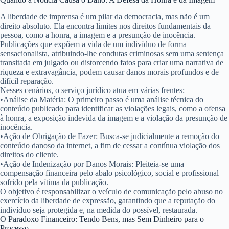
A liberdade de imprensa é um pilar da democracia, mas não é um
direito absoluto. Ela encontra limites nos direitos fundamentais da
pessoa, como a honra, a imagem e a presunção de inocência.
Publicações que expõem a vida de um indivíduo de forma
sensacionalista, atribuindo-lhe condutas criminosas sem uma sentença
transitada em julgado ou distorcendo fatos para criar uma narrativa de
riqueza e extravagância, podem causar danos morais profundos e de
difícil reparação.
Nesses cenários, o serviço jurídico atua em várias frentes:
•
Análise da Matéria:
O primeiro passo é uma análise técnica do
conteúdo publicado para identificar as violações legais, como a ofensa
à honra, a exposição indevida da imagem e a violação da presunção de
inocência.
•
Ação de Obrigação de Fazer:
Busca-se judicialmente a remoção do
conteúdo danoso da internet, a fim de cessar a contínua violação dos
direitos do cliente.
•
Ação de Indenização por Danos Morais:
Pleiteia-se uma
compensação financeira pelo abalo psicológico, social e profissional
sofrido pela vítima da publicação.
O objetivo é responsabilizar o veículo de comunicação pelo abuso no
exercício da liberdade de expressão, garantindo que a reputação do
indivíduo seja protegida e, na medida do possível, restaurada.
O Paradoxo Financeiro: Tendo Bens, mas Sem Dinheiro para o
Processo