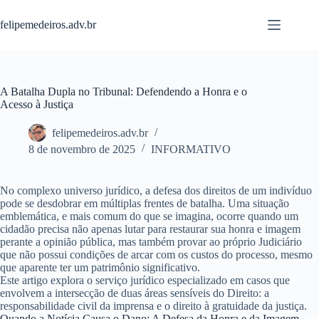
Pular
para
felipemedeiros.adv.br
o
conteúdo
A Batalha Dupla no Tribunal: Defendendo a Honra e o
Acesso à Justiça
felipemedeiros.adv.br
8 de novembro de 2025
INFORMATIVO
No complexo universo jurídico, a defesa dos direitos de um indivíduo
pode se desdobrar em múltiplas frentes de batalha. Uma situação
emblemática, e mais comum do que se imagina, ocorre quando um
cidadão precisa não apenas lutar para restaurar sua honra e imagem
perante a opinião pública, mas também provar ao próprio Judiciário
que não possui condições de arcar com os custos do processo, mesmo
que aparente ter um patrimônio significativo.
Este artigo explora o serviço jurídico especializado em casos que
envolvem a intersecção de duas áreas sensíveis do Direito: a
responsabilidade civil da imprensa
e o
direito à gratuidade da justiça
.
Quando a Notícia Causa o Dano: A Defesa da Honra e da Imagem