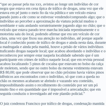
“que ao passar pela rua xxx, avistou ao longe um indivíduo de cor
negra que estava em cena típica de tráfico de drogas, uma vez que ele
estava em pé junto o meio fio da via pública e um veículo estava
parado junto a ele como se estivesse vendendo/comprando algo; que o
indivíduo ao perceber a aproximação da viatura policial mudou o
semblante e saiu andando sorrateiramente jogando algo no chão; que o
veículo que estava parado teve marcha iniciada repentinamente e o
motorista saiu do local, podendo afirmar que era um veículo de cor
clara, uma vez que fixou sua atenção no indivíduo, até porque aquele
local é conhecido ponto de tráfico de drogas e ainda nesta data, durante
a madrugada e ainda pela manhã, houve a prisão de vários indivíduos
traficando drogas naquele local; que acabou abordando o indivíduo e o
reconheceu por sempre estar naquela localidade sabendo que é um
participante em crimes de tráfico naquele local; que em revista pessoal
acabou localizando 5 pinos de cocaína que estavam no bolso da calça
de moletom, sendo que no outro bolso da mesma vestimenta estavam
R$ 80,00; que pode observar que no chão próximo havia vários pinos
idênticos aos encontrados com o indivíduo, só que com a queda no
chão os mesmos acabaram se abrindo e vazando seu conteúdo,
impossibilitando assim o recolhimento do conteúdo por ser um pó
muito fino e em quantidade que é impossível a arrecadação; que em
seguida conduziu o investigado até este plantão policial.”
O juiz condenou Francisco por tráfico de drogas, condenação mantida