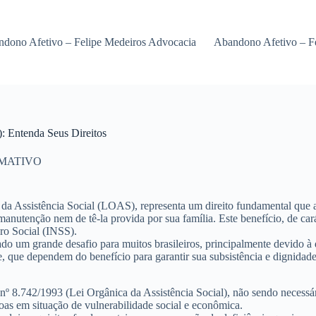
dono Afetivo – Felipe Medeiros Advocacia
Abandono Afetivo – F
 Entenda Seus Direitos
MATIVO
da Assistência Social (LOAS), representa um direito fundamental que 
nutenção nem de tê-la provida por sua família. Este benefício, de cará
uro Social (INSS).
nado um grande desafio para muitos brasileiros, principalmente devido 
e, que dependem do benefício para garantir sua subsistência e dignidade
º 8.742/1993 (Lei Orgânica da Assistência Social), não sendo necessári
soas em situação de vulnerabilidade social e econômica.