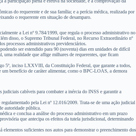
a a participação plena e efetiva na sociedade, e a comprovação da
nômicas do requerente e de sua família; e a
perícia médica
, realizada por
 deixando o requerente em situação de desamparo.
ialmente a Lei nº 9.784/1999, que regula o processo administrativo no
Além disso, o Supremo Tribunal Federal, no Recurso Extraordinário nº
s processos administrativos previdenciários.
podendo ser estendido para 90 (noventa) dias em unidades de difícil
, uma realidade que aflige milhares de requerentes, que ficam
tigo 5º, inciso LXXVIII, da Constituição Federal, que garante a todos,
a de um benefício de caráter alimentar, como o BPC-LOAS, a demora
judiciais cabíveis para combater a inércia do INSS e garantir a
 e regulamentado pela Lei nº 12.016/2009. Trata-se de uma ação judicial
de autoridade pública.
édica e conclua a análise do processo administrativo em um prazo
 provisória que antecipa os efeitos da tutela jurisdicional, determinando
á elementos suficientes nos autos para demonstrar o preenchimento dos