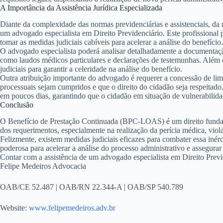
A Importância da Assistência Jurídica Especializada
Diante da complexidade das normas previdenciárias e assistenciais, da 
um advogado especialista em Direito Previdenciário. Este profissional p
tomar as medidas judiciais cabíveis para acelerar a análise do benefício.
O advogado especialista poderá analisar detalhadamente a documentação
como laudos médicos particulares e declarações de testemunhas. Além
judiciais para garantir a celeridade na análise do benefício.
Outra atribuição importante do advogado é requerer a concessão de limi
processuais sejam cumpridos e que o direito do cidadão seja respeitado.
em poucos dias, garantindo que o cidadão em situação de vulnerabilidad
Conclusão
O Benefício de Prestação Continuada (BPC-LOAS) é um direito fundamen
dos requerimentos, especialmente na realização da perícia médica, viola
Felizmente, existem medidas judiciais eficazes para combater essa inér
poderosa para acelerar a análise do processo administrativo e assegura
Contar com a assistência de um advogado especialista em Direito Previd
Felipe Medeiros Advocacia
OAB/CE 52.487 | OAB/RN 22.344-A | OAB/SP 540.789
Website:
www.felipemedeiros.adv.br