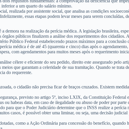
s dois requisitos fundamentais: a comprovação da deficiência que impeç
a inferior a um quarto do salário mínimo.
cial
, realizada por assistente social, que analisa as condições socioeco
a. Infelizmente, essas etapas podem levar meses para serem concluídas,
emora na realização da perícia médica. A legislação brasileira, espec
s órgãos públicos finalizem a análise dos requerimentos dos cidadãos. 
rio Público Federal estabelecendo prazos máximos para a conclusão do
rícia médica é de até 45 (quarenta e cinco) dias após o agendamento, 
espera, com agendamentos para muitos meses após o requerimento inicial
nálise célere e eficiente do seu pedido, direito este assegurado pelo ar
 os meios que garantam a celeridade de sua tramitação. Quando se trat
cia do requerente.
zoada, o cidadão não precisa ficar de braços cruzados. Existem medidas 
egurança
, previsto no artigo 5º, inciso LXIX, da Constituição Federal
us
ou
habeas data
, em caso de ilegalidade ou abuso de poder por parte 
para que o Poder Judiciário determine que o INSS realize a perícia m
muitos casos, é possível obter uma
liminar
, ou seja, uma decisão judicial
adotadas, como a
Ação Ordinária
para concessão do benefício, quando h
a.