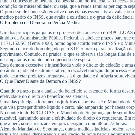
Para a concessão do benefício à pessoa com deficiência, são necessário
condição de miserabilidade, ou seja, que a renda familiar per capita sej
O processo de concessão envolve duas etapas essenciais: a
avaliação so
médico perito do INSS, que avalia a existência e o grau da deficiênci
O Problema da Demora na Perícia Médica
Um dos principais gargalos no processo de concessão do BPC-LOAS é a d
âmbito da Administração Pública Federal, estabelece prazos para que o
1.171.152/SC (Tema 1066), homologou acordo entre o INSS e o Ministé
Segundo o acordo homologado pelo STF, o prazo para a realização da pe
provimento. Contudo, na prática, o que se observa são longas filas de 
desamparados durante todo o período de espera.
Essa demora excessiva e injustificada viola o direito do cidadão a uma a
no âmbito judicial e administrativo, a razoável duração do processo e
pode acarretar prejuízos irreparáveis à dignidade e à própria sobrevivên
O Que Fazer Diante da Demora do INSS?
Quando o prazo para a análise do benefício se estende de forma desarra
efetividade do direito ao benefício assistencial.
Uma das principais ferramentas jurídicas disponíveis é o
Mandado de S
que visa proteger direito líquido e certo, não amparado por
habeas corp
No contexto do BPC-LOAS, o Mandado de Segurança pode ser utilizado 
razoável, garantindo assim a efetividade do direito do requerente. Em 
que a perícia seja realizada em prazo exíguo, como 48 ou 72 horas.
Além do Mandado de Segurança, outras medidas judiciais podem ser 
requisitos legais, dispensando a realização de nova perícia administrativ