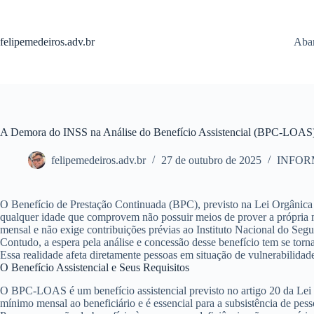
Pular
para
o
felipemedeiros.adv.br
Aban
conteúdo
A Demora do INSS na Análise do Benefício Assistencial (BPC-LOAS):
felipemedeiros.adv.br
27 de outubro de 2025
INFOR
O Benefício de Prestação Continuada (BPC), previsto na Lei Orgânica 
qualquer idade que comprovem não possuir meios de prover a própria ma
mensal e não exige contribuições prévias ao Instituto Nacional do Seg
Contudo, a espera pela análise e concessão desse benefício tem se tor
Essa realidade afeta diretamente pessoas em situação de vulnerabilidad
O Benefício Assistencial e Seus Requisitos
O BPC-LOAS é um benefício assistencial previsto no artigo 20 da Lei n
mínimo mensal ao beneficiário e é essencial para a subsistência de pes