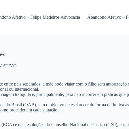
dono Afetivo – Felipe Medeiros Advocacia
Abandono Afetivo – F
ivo
MATIVO
e entre pais separados:
a mãe pode viajar com o filho sem autorização 
nal ou internacional.
a viagem tranquila e, principalmente, para não incorrer em práticas que
 do Brasil (OAB), tem o objetivo de esclarecer de forma definitiva as
e como proceder em cada situação.
e (ECA) e das resoluções do Conselho Nacional de Justiça (CNJ), estabele