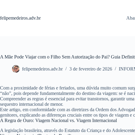
Pular
para
o
felipemedeiros.adv.br
Aban
conteúdo
A Mãe Pode Viajar com o Filho Sem Autorização do Pai? Guia Definit
felipemedeiros.adv.br
3 de fevereiro de 2026
INFOR
Com a proximidade de férias e feriados, uma dúvida muito comum surg
“não”, pois depende fundamentalmente do destino da viagem: se é nacio
Compreender as regras é essencial para evitar transtornos, garantir um
sequestro internacional de menor.
Este artigo, em conformidade com as diretrizes da Ordem dos Advogados
genitores, explicando as diferenças cruciais entre os tipos de viagem 
A Regra de Ouro: Viagem Nacional vs. Viagem Internacional
A legislação brasileira, através do Estatuto da Criança e do Adolescent