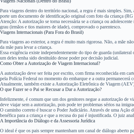
Viagens Nacionais (Dentro do Brasil)
Para viagens dentro do território nacional, a regra é mais simples.
Sim, 
porte um documento de identificação original com foto da criança (RG
Atenção:
A autorização se torna necessária se a criança ou adolescente
grau (irmãos e tios maiores de idade), comprovado o parentesco.
Viagens Internacionais (Para Fora do Brasil)
Para viagens ao exterior, a regra é muito mais rigorosa.
Não, a mãe não 
da mãe para levar a criança.
Essa exigência existe independentemente do tipo de guarda (unilateral 
um deles tenha sido destituído desse poder por decisão judicial.
Como Obter a Autorização de Viagem Internacional?
A autorização deve ser feita por escrito, com firma reconhecida em car
pela Polícia Federal no momento do embarque e a outra permanecerá c
Atualmente, também existe a
Autorização Eletrônica de Viagem (AEV
O que Fazer se o Pai se Recusar a Dar a Autorização?
Infelizmente, é comum que um dos genitores negue a autorização de vi
deve viajar sem a autorização, pois pode ter problemas sérios na imigra
O caminho correto é buscar o Poder Judiciário. Através de uma
Ação d
benéfica para a criança e que a recusa do pai é injustificada. O juiz an
A Importância do Diálogo e da Assessoria Jurídica
O ideal é que os pais sempre mantenham um canal de diálogo aberto par