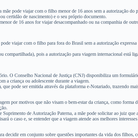
a mãe pode viajar com o filho menor de 16 anos sem a autorização do p
 ou certidão de nascimento) e o seu próprio documento.
 menor de 16 anos for viajar desacompanhado ou na companhia de outros 
pode viajar com o filho para fora do Brasil sem a autorização expressa 
ou compartilhada), pois a autorização para viagem internacional está li
tório. O Conselho Nacional de Justiça (CNJ) disponibiliza um formulári
om a criança ou adolescente durante a viagem.
)
, que pode ser emitida através da plataforma e-Notariado, trazendo mais
agem por motivos que não visam o bem-estar da criança, como forma de 
ção.
e Suprimento de Autorização Paterna
, a mãe pode solicitar ao juiz que
alisará o caso e, se entender que a viagem atende aos melhores interesses
a decidir em conjunto sobre questões importantes da vida dos filhos, 