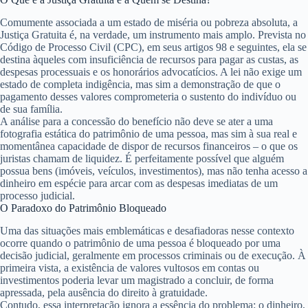
Comumente associada a um estado de miséria ou pobreza absoluta, a
Justiça Gratuita é, na verdade, um instrumento mais amplo. Prevista no
Código de Processo Civil (CPC), em seus artigos 98 e seguintes, ela se
destina àqueles com
insuficiência de recursos
para pagar as custas, as
despesas processuais e os honorários advocatícios. A lei não exige um
estado de completa indigência, mas sim a demonstração de que o
pagamento desses valores comprometeria o sustento do indivíduo ou
de sua família.
A análise para a concessão do benefício não deve se ater a uma
fotografia estática do patrimônio de uma pessoa, mas sim à sua real e
momentânea capacidade de dispor de recursos financeiros – o que os
juristas chamam de liquidez. É perfeitamente possível que alguém
possua bens (imóveis, veículos, investimentos), mas não tenha acesso a
dinheiro em espécie para arcar com as despesas imediatas de um
processo judicial.
O Paradoxo do Patrimônio Bloqueado
Uma das situações mais emblemáticas e desafiadoras nesse contexto
ocorre quando o patrimônio de uma pessoa é bloqueado por uma
decisão judicial, geralmente em processos criminais ou de execução. À
primeira vista, a existência de valores vultosos em contas ou
investimentos poderia levar um magistrado a concluir, de forma
apressada, pela ausência do direito à gratuidade.
Contudo, essa interpretação ignora a essência do problema: o dinheiro,