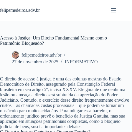
Pular
para
felipemedeiros.adv.br
o
conteúdo
Acesso à Justiça: Um Direito Fundamental Mesmo com o
Patrimônio Bloqueado?
felipemedeiros.adv.br
27 de novembro de 2025
INFORMATIVO
O direito de acesso à justiça é uma das colunas mestras do Estado
Democrático de Direito, assegurado pela Constituição Federal
brasileira em seu artigo 5º, inciso XXXV. Ele garante que nenhuma
lesão ou ameaça a direito será subtraída da apreciação do Poder
Judiciário. Contudo, o exercício desse direito frequentemente envolve
custos – as chamadas custas processuais – que podem se tornar um
obstáculo para muitos cidadãos. Para mitigar essa barreira, o
ordenamento jurídico prevê o benefício da Justiça Gratuita, mas sua
aplicação em situações patrimoniais complexas, como o bloqueio
judicial de bens, suscita importantes debates.
O Que é a Justiça Gratuita e a Quem se Destina?