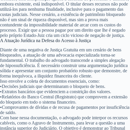
embora existente, está
indisponível
. O titular desses recursos não pode
utilizá-los para nenhuma finalidade, inclusive para o pagamento das
custas judiciais. Nesse cenário, a existência de patrimônio bloqueado
não é um sinal de riqueza disponível, mas sim a prova mais
contundente da impossibilidade material de arcar com os custos do
processo. Exigir que a pessoa pague por um direito que lhe é negado
pelo próprio Estado-Juiz cria um ciclo vicioso de negação de justiça.
A Atuação Jurídica na Defesa do Acesso à Justiça
Diante de uma negativa de Justiça Gratuita em um cenário de bens
bloqueados, a atuação de uma advocacia especializada torna-se
fundamental. O trabalho do advogado transcende a simples alegação
de hipossuficiência. É necessário construir uma argumentação jurídica
sólida e apresentar um conjunto probatório robusto que demonstre, de
forma inequívoca, a iliquidez financeira do cliente.
Isso envolve a coleta de documentos essenciais, como:
•
Decisões judiciais
que determinaram o bloqueio de bens.
•
Extratos bancários
que evidenciem a constrição dos valores.
•
Relatórios do Banco Central (Registrato)
que comprovem a extensão
do bloqueio em todo o sistema financeiro.
•
Comprovantes de dívidas
e de recusa de pagamentos por insuficiência
de saldo.
Com base nessa documentação, o advogado pode interpor os recursos
cabíveis, como o Agravo de Instrumento, para levar a questão a uma
instância superior do Judiciário. O objetivo é demonstrar ao Tribunal