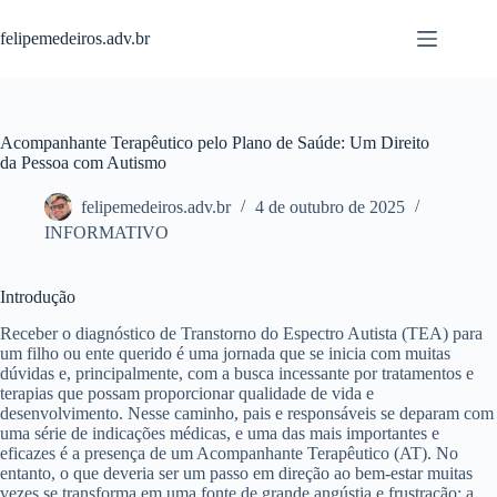
Pular
para
felipemedeiros.adv.br
o
conteúdo
Acompanhante Terapêutico pelo Plano de Saúde: Um Direito
da Pessoa com Autismo
felipemedeiros.adv.br
4 de outubro de 2025
INFORMATIVO
Introdução
Receber o diagnóstico de Transtorno do Espectro Autista (TEA) para
um filho ou ente querido é uma jornada que se inicia com muitas
dúvidas e, principalmente, com a busca incessante por tratamentos e
terapias que possam proporcionar qualidade de vida e
desenvolvimento. Nesse caminho, pais e responsáveis se deparam com
uma série de indicações médicas, e uma das mais importantes e
eficazes é a presença de um Acompanhante Terapêutico (AT). No
entanto, o que deveria ser um passo em direção ao bem-estar muitas
vezes se transforma em uma fonte de grande angústia e frustração: a