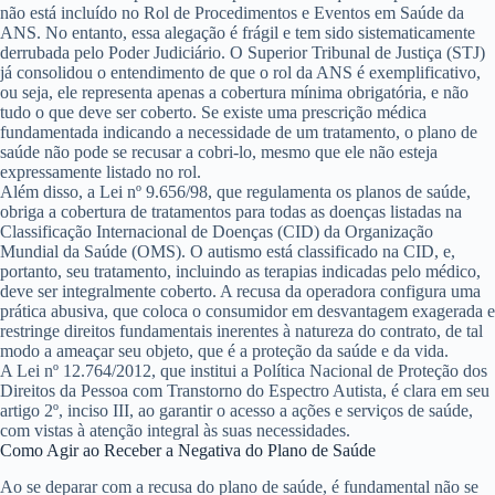
não está incluído no Rol de Procedimentos e Eventos em Saúde da
ANS. No entanto, essa alegação é frágil e tem sido sistematicamente
derrubada pelo Poder Judiciário. O Superior Tribunal de Justiça (STJ)
já consolidou o entendimento de que o rol da ANS é exemplificativo,
ou seja, ele representa apenas a cobertura mínima obrigatória, e não
tudo o que deve ser coberto. Se existe uma prescrição médica
fundamentada indicando a necessidade de um tratamento, o plano de
saúde não pode se recusar a cobri-lo, mesmo que ele não esteja
expressamente listado no rol.
Além disso, a Lei nº 9.656/98, que regulamenta os planos de saúde,
obriga a cobertura de tratamentos para todas as doenças listadas na
Classificação Internacional de Doenças (CID) da Organização
Mundial da Saúde (OMS). O autismo está classificado na CID, e,
portanto, seu tratamento, incluindo as terapias indicadas pelo médico,
deve ser integralmente coberto. A recusa da operadora configura uma
prática abusiva, que coloca o consumidor em desvantagem exagerada e
restringe direitos fundamentais inerentes à natureza do contrato, de tal
modo a ameaçar seu objeto, que é a proteção da saúde e da vida.
A Lei nº 12.764/2012, que institui a Política Nacional de Proteção dos
Direitos da Pessoa com Transtorno do Espectro Autista, é clara em seu
artigo 2º, inciso III, ao garantir o acesso a ações e serviços de saúde,
com vistas à atenção integral às suas necessidades.
Como Agir ao Receber a Negativa do Plano de Saúde
Ao se deparar com a recusa do plano de saúde, é fundamental não se