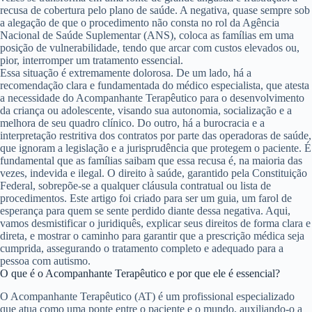
recusa de cobertura pelo plano de saúde. A negativa, quase sempre sob
a alegação de que o procedimento não consta no rol da Agência
Nacional de Saúde Suplementar (ANS), coloca as famílias em uma
posição de vulnerabilidade, tendo que arcar com custos elevados ou,
pior, interromper um tratamento essencial.
Essa situação é extremamente dolorosa. De um lado, há a
recomendação clara e fundamentada do médico especialista, que atesta
a necessidade do Acompanhante Terapêutico para o desenvolvimento
da criança ou adolescente, visando sua autonomia, socialização e a
melhora de seu quadro clínico. Do outro, há a burocracia e a
interpretação restritiva dos contratos por parte das operadoras de saúde,
que ignoram a legislação e a jurisprudência que protegem o paciente. É
fundamental que as famílias saibam que essa recusa é, na maioria das
vezes, indevida e ilegal. O direito à saúde, garantido pela Constituição
Federal, sobrepõe-se a qualquer cláusula contratual ou lista de
procedimentos. Este artigo foi criado para ser um guia, um farol de
esperança para quem se sente perdido diante dessa negativa. Aqui,
vamos desmistificar o juridiquês, explicar seus direitos de forma clara e
direta, e mostrar o caminho para garantir que a prescrição médica seja
cumprida, assegurando o tratamento completo e adequado para a
pessoa com autismo.
O que é o Acompanhante Terapêutico e por que ele é essencial?
O Acompanhante Terapêutico (AT) é um profissional especializado
que atua como uma ponte entre o paciente e o mundo, auxiliando-o a