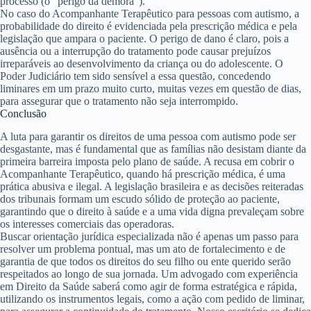
processo (o “perigo da demora”).
No caso do Acompanhante Terapêutico para pessoas com autismo, a
probabilidade do direito é evidenciada pela prescrição médica e pela
legislação que ampara o paciente. O perigo de dano é claro, pois a
ausência ou a interrupção do tratamento pode causar prejuízos
irreparáveis ao desenvolvimento da criança ou do adolescente. O
Poder Judiciário tem sido sensível a essa questão, concedendo
liminares em um prazo muito curto, muitas vezes em questão de dias,
para assegurar que o tratamento não seja interrompido.
Conclusão
A luta para garantir os direitos de uma pessoa com autismo pode ser
desgastante, mas é fundamental que as famílias não desistam diante da
primeira barreira imposta pelo plano de saúde. A recusa em cobrir o
Acompanhante Terapêutico, quando há prescrição médica, é uma
prática abusiva e ilegal. A legislação brasileira e as decisões reiteradas
dos tribunais formam um escudo sólido de proteção ao paciente,
garantindo que o direito à saúde e a uma vida digna prevaleçam sobre
os interesses comerciais das operadoras.
Buscar orientação jurídica especializada não é apenas um passo para
resolver um problema pontual, mas um ato de fortalecimento e de
garantia de que todos os direitos do seu filho ou ente querido serão
respeitados ao longo de sua jornada. Um advogado com experiência
em Direito da Saúde saberá como agir de forma estratégica e rápida,
utilizando os instrumentos legais, como a ação com pedido de liminar,