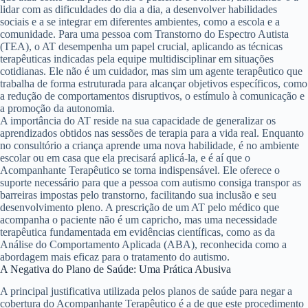
lidar com as dificuldades do dia a dia, a desenvolver habilidades
sociais e a se integrar em diferentes ambientes, como a escola e a
comunidade. Para uma pessoa com Transtorno do Espectro Autista
(TEA), o AT desempenha um papel crucial, aplicando as técnicas
terapêuticas indicadas pela equipe multidisciplinar em situações
cotidianas. Ele não é um cuidador, mas sim um agente terapêutico que
trabalha de forma estruturada para alcançar objetivos específicos, como
a redução de comportamentos disruptivos, o estímulo à comunicação e
a promoção da autonomia.
A importância do AT reside na sua capacidade de generalizar os
aprendizados obtidos nas sessões de terapia para a vida real. Enquanto
no consultório a criança aprende uma nova habilidade, é no ambiente
escolar ou em casa que ela precisará aplicá-la, e é aí que o
Acompanhante Terapêutico se torna indispensável. Ele oferece o
suporte necessário para que a pessoa com autismo consiga transpor as
barreiras impostas pelo transtorno, facilitando sua inclusão e seu
desenvolvimento pleno. A prescrição de um AT pelo médico que
acompanha o paciente não é um capricho, mas uma necessidade
terapêutica fundamentada em evidências científicas, como as da
Análise do Comportamento Aplicada (ABA), reconhecida como a
abordagem mais eficaz para o tratamento do autismo.
A Negativa do Plano de Saúde: Uma Prática Abusiva
A principal justificativa utilizada pelos planos de saúde para negar a
cobertura do Acompanhante Terapêutico é a de que este procedimento