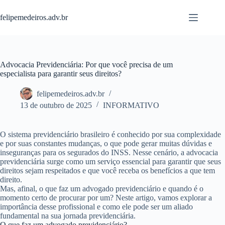
Pular
para
felipemedeiros.adv.br
o
conteúdo
Advocacia Previdenciária: Por que você precisa de um
especialista para garantir seus direitos?
felipemedeiros.adv.br
13 de outubro de 2025
INFORMATIVO
O sistema previdenciário brasileiro é conhecido por sua complexidade
e por suas constantes mudanças, o que pode gerar muitas dúvidas e
inseguranças para os segurados do INSS. Nesse cenário, a
advocacia
previdenciária
surge como um serviço essencial para garantir que seus
direitos sejam respeitados e que você receba os benefícios a que tem
direito.
Mas, afinal, o que faz um advogado previdenciário e quando é o
momento certo de procurar por um? Neste artigo, vamos explorar a
importância desse profissional e como ele pode ser um aliado
fundamental na sua jornada previdenciária.
O que faz um advogado previdenciário?