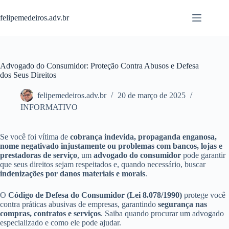
Pular
para
felipemedeiros.adv.br
o
conteúdo
Advogado do Consumidor: Proteção Contra Abusos e Defesa
dos Seus Direitos
felipemedeiros.adv.br
20 de março de 2025
INFORMATIVO
Se você foi vítima de
cobrança indevida, propaganda enganosa,
nome negativado injustamente ou problemas com bancos, lojas e
prestadoras de serviço
, um
advogado do consumidor
pode garantir
que seus direitos sejam respeitados e, quando necessário, buscar
indenizações por danos materiais e morais
.
O
Código de Defesa do Consumidor (Lei 8.078/1990)
protege você
contra práticas abusivas de empresas, garantindo
segurança nas
compras, contratos e serviços
. Saiba quando procurar um advogado
especializado e como ele pode ajudar.