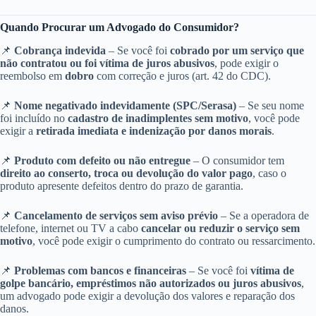
Quando Procurar um Advogado do Consumidor?
📌
Cobrança indevida
– Se você foi
cobrado por um serviço que
não contratou ou foi vítima de juros abusivos
, pode exigir o
reembolso em
dobro
com correção e juros (art. 42 do CDC).
📌
Nome negativado indevidamente (SPC/Serasa)
– Se seu nome
foi incluído no
cadastro de inadimplentes sem motivo
, você pode
exigir a
retirada imediata e indenização por danos morais
.
📌
Produto com defeito ou não entregue
– O consumidor tem
direito ao conserto, troca ou devolução do valor pago
, caso o
produto apresente defeitos dentro do prazo de garantia.
📌
Cancelamento de serviços sem aviso prévio
– Se a operadora de
telefone, internet ou TV a cabo
cancelar ou reduzir o serviço sem
motivo
, você pode exigir o cumprimento do contrato ou ressarcimento.
📌
Problemas com bancos e financeiras
– Se você foi
vítima de
golpe bancário, empréstimos não autorizados ou juros abusivos
,
um advogado pode exigir a devolução dos valores e reparação dos
danos.