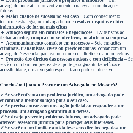
🔹
Evita problemas jurídicos e prejuízos financeiros
– Um
advogado pode atuar preventivamente para evitar complicações
futuras.
🔹
Maior chance de sucesso no seu caso
– Com conhecimento
técnico e estratégia, um advogado pode
resolver disputas e obter
indenizações de forma mais eficaz
.
🔹
Atuação segura em contratos e negociações
– Evite riscos ao
fechar
acordos, comprar ou vender bens, ou abrir uma empresa
.
🔹
Acompanhamento completo em processos
– Seja em
ações
criminais, trabalhistas, cíveis ou previdenciárias
, contar com um
advogado é essencial para garantir que seus direitos sejam protegidos.
🔹
Proteção dos direitos das pessoas autistas e com deficiência
– Se
você ou um familiar precisa de suporte para garantir benefícios e
acessibilidade, um advogado especializado pode ser decisivo.
Conclusão: Quando Procurar um Advogado em Mossoró?
✔
Se você enfrenta um problema jurídico, um advogado pode
encontrar a melhor solução para o seu caso.
✔
Se precisa entrar com uma ação judicial ou responder a um
processo, um advogado garantirá sua defesa.
✔
Se deseja prevenir problemas futuros, um advogado pode
oferecer assessoria jurídica para proteger seus interesses.
✔
Se você ou um familiar autista teve seus direitos negados, um