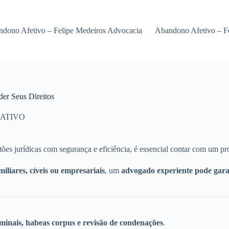
dono Afetivo – Felipe Medeiros Advocacia
Abandono Afetivo – F
er Seus Direitos
ATIVO
ões jurídicas com segurança e eficiência, é essencial contar com um pro
miliares, cíveis ou empresariais
, um
advogado experiente pode garan
riminais, habeas corpus e revisão de condenações
.