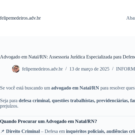
Pular
para
o
felipemedeiros.adv.br
Aban
conteúdo
Advogado em Natal/RN: Assessoria Jurídica Especializada para Defend
felipemedeiros.adv.br
13 de março de 2025
INFORM
Se você está buscando um
advogado em Natal/RN
para resolver quest
Seja para
defesa criminal, questões trabalhistas, previdenciárias, fa
prejuízos.
Quando Procurar um Advogado em Natal/RN?
📌
Direito Criminal
– Defesa em
inquéritos policiais, audiências c