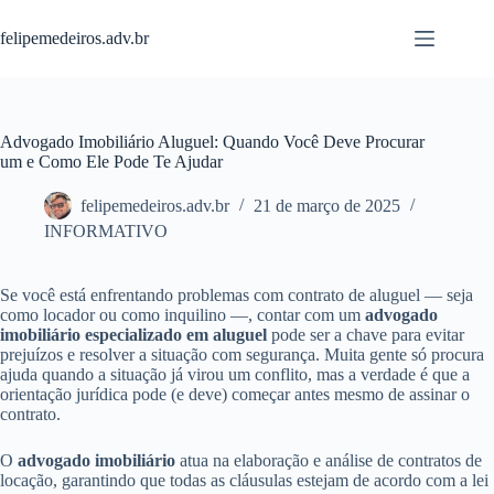
Pular
para
felipemedeiros.adv.br
o
conteúdo
Advogado Imobiliário Aluguel: Quando Você Deve Procurar
um e Como Ele Pode Te Ajudar
felipemedeiros.adv.br
21 de março de 2025
INFORMATIVO
Se você está enfrentando problemas com contrato de aluguel — seja
como locador ou como inquilino —, contar com um
advogado
imobiliário especializado em aluguel
pode ser a chave para evitar
prejuízos e resolver a situação com segurança. Muita gente só procura
ajuda quando a situação já virou um conflito, mas a verdade é que a
orientação jurídica pode (e deve) começar antes mesmo de assinar o
contrato.
O
advogado imobiliário
atua na elaboração e análise de contratos de
locação, garantindo que todas as cláusulas estejam de acordo com a lei