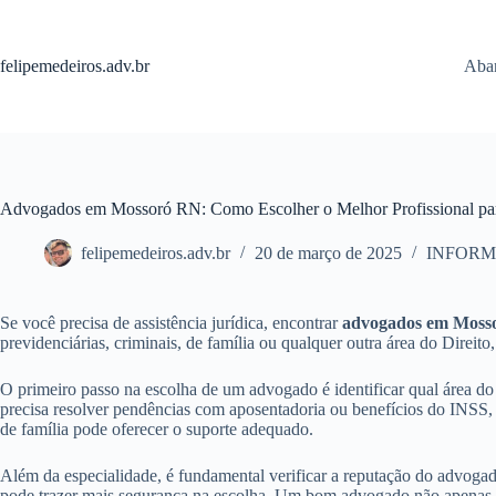
Pular
para
o
felipemedeiros.adv.br
Aban
conteúdo
Advogados em Mossoró RN: Como Escolher o Melhor Profissional pa
felipemedeiros.adv.br
20 de março de 2025
INFORM
Se você precisa de assistência jurídica, encontrar
advogados em Moss
previdenciárias, criminais, de família ou qualquer outra área do Direi
O primeiro passo na escolha de um advogado é identificar qual área do 
precisa resolver pendências com aposentadoria ou benefícios do INSS, 
de família pode oferecer o suporte adequado.
Além da especialidade, é fundamental verificar a reputação do advogado 
pode trazer mais segurança na escolha. Um bom advogado não apenas co