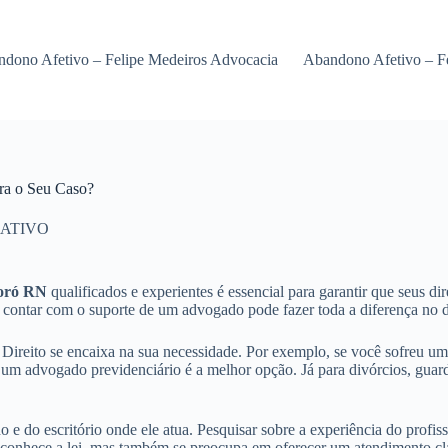
dono Afetivo – Felipe Medeiros Advocacia
Abandono Afetivo – F
ra o Seu Caso?
ATIVO
oró RN
qualificados e experientes é essencial para garantir que seus dir
to, contar com o suporte de um advogado pode fazer toda a diferença no 
Direito se encaixa na sua necessidade. Por exemplo, se você sofreu uma
um advogado previdenciário é a melhor opção. Já para divórcios, guard
e do escritório onde ele atua. Pesquisar sobre a experiência do profissi
nhece a lei, mas também se preocupa em oferecer um atendimento claro