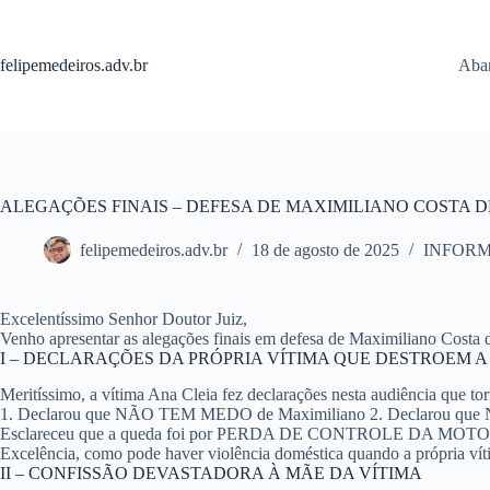
Pular
para
o
felipemedeiros.adv.br
Aban
conteúdo
ALEGAÇÕES FINAIS – DEFESA DE MAXIMILIANO COSTA 
felipemedeiros.adv.br
18 de agosto de 2025
INFOR
Excelentíssimo Senhor Doutor Juiz,
Venho apresentar as alegações finais em defesa de Maximiliano Costa 
I – DECLARAÇÕES DA PRÓPRIA VÍTIMA QUE DESTROEM 
Meritíssimo, a vítima Ana Cleia fez declarações nesta audiência que t
1. Declarou que NÃO TEM MEDO de Maximiliano
2. Declarou que
Esclareceu que a queda foi por PERDA DE CONTROLE DA MOTO, 
Excelência, como pode haver violência doméstica quando a própria vít
II – CONFISSÃO DEVASTADORA À MÃE DA VÍTIMA