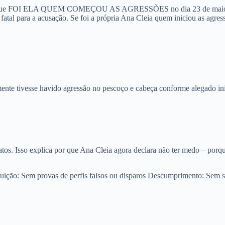
ela que FOI ELA QUEM COMEÇOU AS AGRESSÕES no dia 23 de mai
fatal para a acusação. Se foi a própria Ana Cleia quem iniciou as agre
mente tivesse havido agressão no pescoço e cabeça conforme alegado ini
tos. Isso explica por que Ana Cleia agora declara não ter medo – porq
uição:
Sem provas de perfis falsos ou disparos
Descumprimento:
Sem se