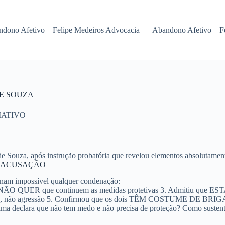
dono Afetivo – Felipe Medeiros Advocacia
Abandono Afetivo – F
DE SOUZA
MATIVO
de Souza, após instrução probatória que revelou elementos absolutamen
A ACUSAÇÃO
ornam impossível qualquer condenação:
 NÃO QUER que continuem as medidas protetivas
3. Admitiu que E
não agressão
5. Confirmou que os dois TÊM COSTUME DE BRIGA
ima declara que não tem medo e não precisa de proteção? Como sustent