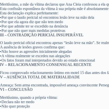
Meritíssimo, a mãe da vítima declarou que
Ana Cleia confessou a 
Esta confissão espontânea da vítima à sua própria mãe é absolutamente 
Esta declaração explica perfeitamente:
•
Por que o laudo pericial só encontrou lesão leve na mão dela
•
Por que ela agora diz que não tem medo
•
Por que admite ter se excedido na denúncia
•
Por que não quer mais medidas protetivas
III – CONTRADIÇÃO PERICIAL INSUPERÁVEL
O laudo pericial oficial encontrou apenas “lesão leve na mão”. Se real
A ausência de lesões graves confirma que:
•
Não houve as agressões inicialmente alegadas
•
A vítima realmente se excedeu nas alegações
•
Os fatos foram mal interpretados devido ao estado emocional
IV – RELACIONAMENTO CONSENSUAL RECENTE
Ficou comprovado relacionamento íntimo em motel 15 dias antes dos fa
V – AUSÊNCIA TOTAL DE MATERIALIDADE
Ameaça:
Sem arma encontrada, impossível ameaça convincente
Perseg
VI – CONCLUSÃO
Meritíssimo, quando a própria vítima:
•
Declara não ter medo
•
Não quer proteção