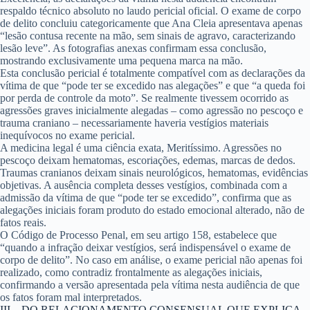
respaldo técnico absoluto no laudo pericial oficial. O exame de corpo
de delito concluiu categoricamente que Ana Cleia apresentava apenas
“lesão contusa recente na mão, sem sinais de agravo, caracterizando
lesão leve”. As fotografias anexas confirmam essa conclusão,
mostrando exclusivamente uma pequena marca na mão.
Esta conclusão pericial é totalmente compatível com as declarações da
vítima de que “pode ter se excedido nas alegações” e que “a queda foi
por perda de controle da moto”. Se realmente tivessem ocorrido as
agressões graves inicialmente alegadas – como agressão no pescoço e
trauma craniano – necessariamente haveria vestígios materiais
inequívocos no exame pericial.
A medicina legal é uma ciência exata, Meritíssimo. Agressões no
pescoço deixam hematomas, escoriações, edemas, marcas de dedos.
Traumas cranianos deixam sinais neurológicos, hematomas, evidências
objetivas. A ausência completa desses vestígios, combinada com a
admissão da vítima de que “pode ter se excedido”, confirma que as
alegações iniciais foram produto do estado emocional alterado, não de
fatos reais.
O Código de Processo Penal, em seu artigo 158, estabelece que
“quando a infração deixar vestígios, será indispensável o exame de
corpo de delito”. No caso em análise, o exame pericial não apenas foi
realizado, como contradiz frontalmente as alegações iniciais,
confirmando a versão apresentada pela vítima nesta audiência de que
os fatos foram mal interpretados.
III – DO RELACIONAMENTO CONSENSUAL QUE EXPLICA