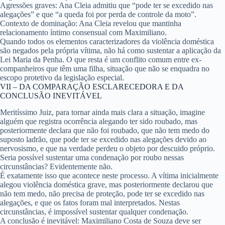
Agressões graves:
Ana Cleia admitiu que “pode ter se excedido nas
alegações” e que “a queda foi por perda de controle da moto”.
Contexto de dominação:
Ana Cleia revelou que mantinha
relacionamento íntimo consensual com Maximiliano.
Quando todos os elementos caracterizadores da violência doméstica
são negados pela própria vítima, não há como sustentar a aplicação da
Lei Maria da Penha. O que resta é um conflito comum entre ex-
companheiros que têm uma filha, situação que não se enquadra no
escopo protetivo da legislação especial.
VII – DA COMPARAÇÃO ESCLARECEDORA E DA
CONCLUSÃO INEVITÁVEL
Meritíssimo Juiz, para tornar ainda mais clara a situação, imagine
alguém que registra ocorrência alegando ter sido roubado, mas
posteriormente declara que não foi roubado, que não tem medo do
suposto ladrão, que pode ter se excedido nas alegações devido ao
nervosismo, e que na verdade perdeu o objeto por descuido próprio.
Seria possível sustentar uma condenação por roubo nessas
circunstâncias? Evidentemente não.
É exatamente isso que acontece neste processo. A vítima inicialmente
alegou violência doméstica grave, mas posteriormente declarou que
não tem medo, não precisa de proteção, pode ter se excedido nas
alegações, e que os fatos foram mal interpretados. Nestas
circunstâncias, é impossível sustentar qualquer condenação.
A conclusão é inevitável: Maximiliano Costa de Souza deve ser