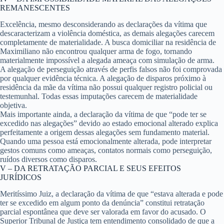
REMANESCENTES
Excelência, mesmo desconsiderando as declarações da vítima que
descaracterizam a violência doméstica, as demais alegações carecem
completamente de materialidade. A busca domiciliar na residência de
Maximiliano não encontrou qualquer arma de fogo, tornando
materialmente impossível a alegada ameaça com simulação de arma.
A alegação de perseguição através de perfis falsos não foi comprovada
por qualquer evidência técnica. A alegação de disparos próximo à
residência da mãe da vítima não possui qualquer registro policial ou
testemunhal. Todas essas imputações carecem de materialidade
objetiva.
Mais importante ainda, a declaração da vítima de que “pode ter se
excedido nas alegações” devido ao estado emocional alterado explica
perfeitamente a origem dessas alegações sem fundamento material.
Quando uma pessoa está emocionalmente alterada, pode interpretar
gestos comuns como ameaças, contatos normais como perseguição,
ruídos diversos como disparos.
V – DA RETRATAÇÃO PARCIAL E SEUS EFEITOS
JURÍDICOS
Meritíssimo Juiz, a declaração da vítima de que “estava alterada e pode
ter se excedido em algum ponto da denúncia” constitui retratação
parcial espontânea que deve ser valorada em favor do acusado. O
Superior Tribunal de Justiça tem entendimento consolidado de que a