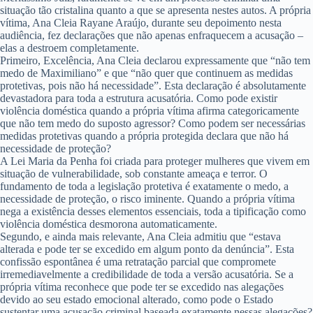
situação tão cristalina quanto a que se apresenta nestes autos. A própria
vítima, Ana Cleia Rayane Araújo, durante seu depoimento nesta
audiência, fez declarações que não apenas enfraquecem a acusação –
elas a destroem completamente.
Primeiro, Excelência, Ana Cleia declarou expressamente que
“não tem
medo de Maximiliano”
e que
“não quer que continuem as medidas
protetivas, pois não há necessidade”
. Esta declaração é absolutamente
devastadora para toda a estrutura acusatória. Como pode existir
violência doméstica quando a própria vítima afirma categoricamente
que não tem medo do suposto agressor? Como podem ser necessárias
medidas protetivas quando a própria protegida declara que não há
necessidade de proteção?
A Lei Maria da Penha foi criada para proteger mulheres que vivem em
situação de vulnerabilidade, sob constante ameaça e terror. O
fundamento de toda a legislação protetiva é exatamente o medo, a
necessidade de proteção, o risco iminente. Quando a própria vítima
nega a existência desses elementos essenciais, toda a tipificação como
violência doméstica desmorona automaticamente.
Segundo, e ainda mais relevante, Ana Cleia admitiu que
“estava
alterada e pode ter se excedido em algum ponto da denúncia”
. Esta
confissão espontânea é uma retratação parcial que compromete
irremediavelmente a credibilidade de toda a versão acusatória. Se a
própria vítima reconhece que pode ter se excedido nas alegações
devido ao seu estado emocional alterado, como pode o Estado
sustentar uma acusação criminal baseada exatamente nessas alegações?