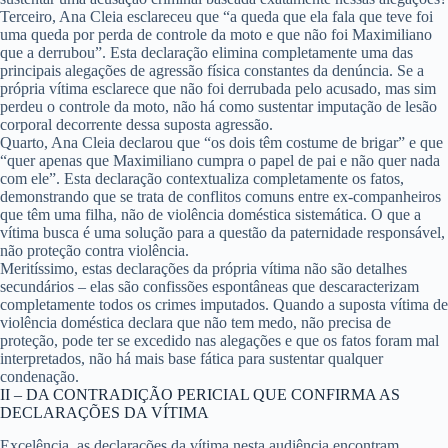
Terceiro, Ana Cleia esclareceu que
“a queda que ela fala que teve foi
uma queda por perda de controle da moto e que não foi Maximiliano
que a derrubou”
. Esta declaração elimina completamente uma das
principais alegações de agressão física constantes da denúncia. Se a
própria vítima esclarece que não foi derrubada pelo acusado, mas sim
perdeu o controle da moto, não há como sustentar imputação de lesão
corporal decorrente dessa suposta agressão.
Quarto, Ana Cleia declarou que
“os dois têm costume de brigar”
e que
“quer apenas que Maximiliano cumpra o papel de pai e não quer nada
com ele”
. Esta declaração contextualiza completamente os fatos,
demonstrando que se trata de conflitos comuns entre ex-companheiros
que têm uma filha, não de violência doméstica sistemática. O que a
vítima busca é uma solução para a questão da paternidade responsável,
não proteção contra violência.
Meritíssimo, estas declarações da própria vítima não são detalhes
secundários – elas são confissões espontâneas que descaracterizam
completamente todos os crimes imputados. Quando a suposta vítima de
violência doméstica declara que não tem medo, não precisa de
proteção, pode ter se excedido nas alegações e que os fatos foram mal
interpretados, não há mais base fática para sustentar qualquer
condenação.
II – DA CONTRADIÇÃO PERICIAL QUE CONFIRMA AS
DECLARAÇÕES DA VÍTIMA
Excelência, as declarações da vítima nesta audiência encontram