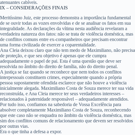
atenuantes cabíveis.
IX – CONSIDERAÇÕES FINAIS
Meritíssimo Juiz, este processo demonstra a importância fundamental
de se ouvir todas as vozes envolvidas e de se analisar os fatos em sua
integralidade. As declarações da vítima nesta audiência revelaram a
verdadeira natureza dos fatos: não se trata de violência doméstica, mas
de conflitos comuns entre ex-companheiros que precisam encontrar
uma forma civilizada de exercer a coparentalidade.
Ana Cleia deixou claro que não tem medo de Maximiliano, não precisa
de proteção, e que seu objetivo é apenas que ele cumpra
adequadamente o papel de pai. Esta é uma questão que deve ser
resolvida no âmbito do direito de família, não do direito penal.
A justiça se faz quando se reconhece que nem todos os conflitos
interpessoais constituem crimes, especialmente quando a própria
pessoa supostamente ofendida esclarece que não houve a violência
inicialmente alegada. Maximiliano Costa de Souza merece ter sua vida
reconstruída, e Ana Cleia merece ter seus verdadeiros interesses –
relacionados à paternidade responsável – adequadamente atendidos.
Por tudo isso, confiamos na sabedoria de Vossa Excelência para
absolver completamente Maximiliano Costa de Souza, reconhecendo
que este caso não se enquadra no âmbito da violência doméstica, mas
sim dos conflitos comuns de relacionamento que devem ser resolvidos
por outras vias.
Era o que tinha a defesa a expor.