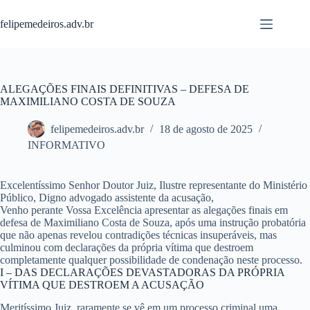
Pular
para
felipemedeiros.adv.br
o
conteúdo
ALEGAÇÕES FINAIS DEFINITIVAS – DEFESA DE
MAXIMILIANO COSTA DE SOUZA
felipemedeiros.adv.br
18 de agosto de 2025
INFORMATIVO
Excelentíssimo Senhor Doutor Juiz,
Ilustre representante do Ministério
Público,
Digno advogado assistente da acusação,
Venho perante Vossa Excelência apresentar as alegações finais em
defesa de Maximiliano Costa de Souza, após uma instrução probatória
que não apenas revelou contradições técnicas insuperáveis, mas
culminou com declarações da própria vítima que destroem
completamente qualquer possibilidade de condenação neste processo.
I – DAS DECLARAÇÕES DEVASTADORAS DA PRÓPRIA
VÍTIMA QUE DESTROEM A ACUSAÇÃO
Meritíssimo Juiz, raramente se vê em um processo criminal uma