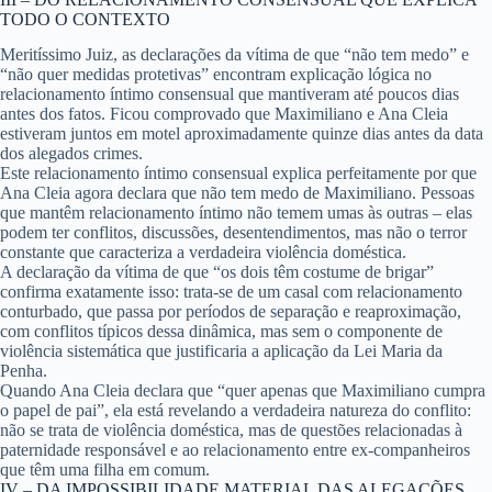
TODO O CONTEXTO
Meritíssimo Juiz, as declarações da vítima de que “não tem medo” e
“não quer medidas protetivas” encontram explicação lógica no
relacionamento íntimo consensual que mantiveram até poucos dias
antes dos fatos. Ficou comprovado que Maximiliano e Ana Cleia
estiveram juntos em motel aproximadamente quinze dias antes da data
dos alegados crimes.
Este relacionamento íntimo consensual explica perfeitamente por que
Ana Cleia agora declara que não tem medo de Maximiliano. Pessoas
que mantêm relacionamento íntimo não temem umas às outras – elas
podem ter conflitos, discussões, desentendimentos, mas não o terror
constante que caracteriza a verdadeira violência doméstica.
A declaração da vítima de que “os dois têm costume de brigar”
confirma exatamente isso: trata-se de um casal com relacionamento
conturbado, que passa por períodos de separação e reaproximação,
com conflitos típicos dessa dinâmica, mas sem o componente de
violência sistemática que justificaria a aplicação da Lei Maria da
Penha.
Quando Ana Cleia declara que “quer apenas que Maximiliano cumpra
o papel de pai”, ela está revelando a verdadeira natureza do conflito:
não se trata de violência doméstica, mas de questões relacionadas à
paternidade responsável e ao relacionamento entre ex-companheiros
que têm uma filha em comum.
IV – DA IMPOSSIBILIDADE MATERIAL DAS ALEGAÇÕES