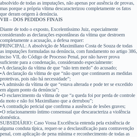
absolvido de todas as imputações, não apenas por ausência de provas,
mas porque a própria vítima descaracterizou completamente os fatos
que deram origem à denúncia.
VIII – DOS PEDIDOS FINAIS
Diante de todo o exposto, Excelentíssimo Juiz, especialmente
considerando as declarações espontâneas da vítima que destroem
completamente a acusação, a defesa requer:
PRINCIPAL:
A absolvição de Maximiliano Costa de Souza de todas
as imputações formuladas na denúncia, com fundamento no artigo 386,
inciso VII, do Código de Processo Penal, por não haver prova
suficiente para a condenação, considerando especialmente:
•
A declaração da vítima de que “não tem medo” do acusado;
•
A declaração da vítima de que “não quer que continuem as medidas
protetivas, pois não há necessidade”;
•
A admissão da vítima de que “estava alterada e pode ter se excedido
em algum ponto da denúncia”;
•
O esclarecimento da vítima de que “a queda foi por perda de controle
da moto e não foi Maximiliano que a derrubou”;
•
A contradição pericial que confirma a ausência de lesões graves;
•
O relacionamento íntimo consensual que descaracteriza a violência
doméstica.
SUBSIDIÁRIO:
Caso Vossa Excelência entenda pela existência de
alguma conduta típica, requer-se a desclassificação para contravenção
penal, com aplicação de pena mínima e reconhecimento de todas as