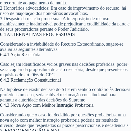
o recorrente ao pagamento de multa.
2.
Honorários advocatícios
: Em caso de improvimento do recurso, há
risco de majoração dos honorários advocatícios.
3.
Desgaste da relação processual
: A interposição de recurso
manifestamente inadmissível pode prejudicar a credibilidade da parte e
de seus procuradores perante o Poder Judiciário.
6.4 ALTERNATIVAS PROCESSUAIS
Considerando a inviabilidade do Recurso Extraordinário, sugere-se
avaliar as seguintes alternativas:
6.4.1 Ação Rescisória
Caso sejam identificados vícios graves nas decisões proferidas, poder-
se-ia cogitar da propositura de ação rescisória, desde que presentes os
requisitos do art. 966 do CPC.
6.4.2 Reclamação Constitucional
Na hipótese de existir decisão do STF em sentido contrário às decisões
proferidas no caso, seria cabível reclamação constitucional para
garantir a autoridade das decisões do Supremo.
6.4.3 Nova Ação com Melhor Instrução Probatória
Considerando que o caso foi decidido por questões probatórias, uma
nova ação com melhor instrução probatória poderia ter resultado
diverso, desde que respeitados os prazos prescricionais e decadenciais.
7. RECOMENDAÇÃO FINAL