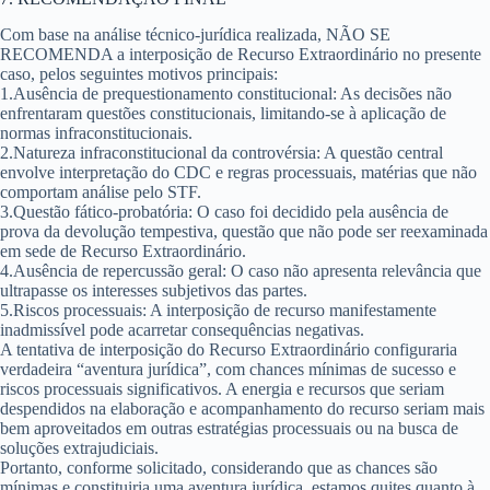
Com base na análise técnico-jurídica realizada,
NÃO SE
RECOMENDA
a interposição de Recurso Extraordinário no presente
caso, pelos seguintes motivos principais:
1.
Ausência de prequestionamento constitucional
: As decisões não
enfrentaram questões constitucionais, limitando-se à aplicação de
normas infraconstitucionais.
2.
Natureza infraconstitucional da controvérsia
: A questão central
envolve interpretação do CDC e regras processuais, matérias que não
comportam análise pelo STF.
3.
Questão fático-probatória
: O caso foi decidido pela ausência de
prova da devolução tempestiva, questão que não pode ser reexaminada
em sede de Recurso Extraordinário.
4.
Ausência de repercussão geral
: O caso não apresenta relevância que
ultrapasse os interesses subjetivos das partes.
5.
Riscos processuais
: A interposição de recurso manifestamente
inadmissível pode acarretar consequências negativas.
A tentativa de interposição do Recurso Extraordinário configuraria
verdadeira “aventura jurídica”, com chances mínimas de sucesso e
riscos processuais significativos. A energia e recursos que seriam
despendidos na elaboração e acompanhamento do recurso seriam mais
bem aproveitados em outras estratégias processuais ou na busca de
soluções extrajudiciais.
Portanto, conforme solicitado, considerando que as chances são
mínimas e constituiria uma aventura jurídica,
estamos quites
quanto à