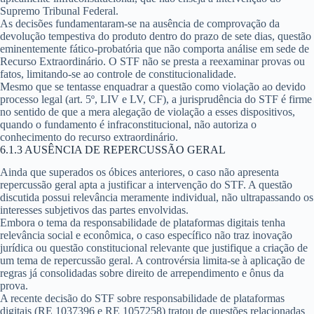
Supremo Tribunal Federal.
As decisões fundamentaram-se na ausência de comprovação da
devolução tempestiva do produto dentro do prazo de sete dias, questão
eminentemente fático-probatória que não comporta análise em sede de
Recurso Extraordinário. O STF não se presta a reexaminar provas ou
fatos, limitando-se ao controle de constitucionalidade.
Mesmo que se tentasse enquadrar a questão como violação ao devido
processo legal (art. 5º, LIV e LV, CF), a jurisprudência do STF é firme
no sentido de que a mera alegação de violação a esses dispositivos,
quando o fundamento é infraconstitucional, não autoriza o
conhecimento do recurso extraordinário.
6.1.3 AUSÊNCIA DE REPERCUSSÃO GERAL
Ainda que superados os óbices anteriores, o caso não apresenta
repercussão geral apta a justificar a intervenção do STF. A questão
discutida possui relevância meramente individual, não ultrapassando os
interesses subjetivos das partes envolvidas.
Embora o tema da responsabilidade de plataformas digitais tenha
relevância social e econômica, o caso específico não traz inovação
jurídica ou questão constitucional relevante que justifique a criação de
um tema de repercussão geral. A controvérsia limita-se à aplicação de
regras já consolidadas sobre direito de arrependimento e ônus da
prova.
A recente decisão do STF sobre responsabilidade de plataformas
digitais (RE 1037396 e RE 1057258) tratou de questões relacionadas