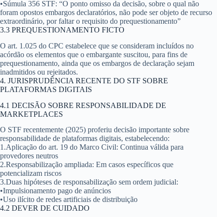
•
Súmula 356 STF
: “O ponto omisso da decisão, sobre o qual não
foram opostos embargos declaratórios, não pode ser objeto de recurso
extraordinário, por faltar o requisito do prequestionamento”
3.3 PREQUESTIONAMENTO FICTO
O art. 1.025 do CPC estabelece que se consideram incluídos no
acórdão os elementos que o embargante suscitou, para fins de
prequestionamento, ainda que os embargos de declaração sejam
inadmitidos ou rejeitados.
4. JURISPRUDÊNCIA RECENTE DO STF SOBRE
PLATAFORMAS DIGITAIS
4.1 DECISÃO SOBRE RESPONSABILIDADE DE
MARKETPLACES
O STF recentemente (2025) proferiu decisão importante sobre
responsabilidade de plataformas digitais, estabelecendo:
1.
Aplicação do art. 19 do Marco Civil
: Continua válida para
provedores neutros
2.
Responsabilização ampliada
: Em casos específicos que
potencializam riscos
3.
Duas hipóteses de responsabilização sem ordem judicial
:
•
Impulsionamento pago de anúncios
•
Uso ilícito de redes artificiais de distribuição
4.2 DEVER DE CUIDADO