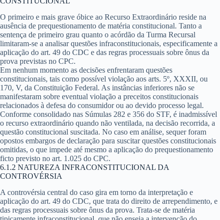
CONSTITUCIONAL
O primeiro e mais grave óbice ao Recurso Extraordinário reside na
ausência de prequestionamento de matéria constitucional. Tanto a
sentença de primeiro grau quanto o acórdão da Turma Recursal
limitaram-se a analisar questões infraconstitucionais, especificamente a
aplicação do art. 49 do CDC e das regras processuais sobre ônus da
prova previstas no CPC.
Em nenhum momento as decisões enfrentaram questões
constitucionais, tais como possível violação aos arts. 5º, XXXII, ou
170, V, da Constituição Federal. As instâncias inferiores não se
manifestaram sobre eventual violação a preceitos constitucionais
relacionados à defesa do consumidor ou ao devido processo legal.
Conforme consolidado nas Súmulas 282 e 356 do STF, é inadmissível
o recurso extraordinário quando não ventilada, na decisão recorrida, a
questão constitucional suscitada. No caso em análise, sequer foram
opostos embargos de declaração para suscitar questões constitucionais
omitidas, o que impede até mesmo a aplicação do prequestionamento
ficto previsto no art. 1.025 do CPC.
6.1.2 NATUREZA INFRACONSTITUCIONAL DA
CONTROVÉRSIA
A controvérsia central do caso gira em torno da interpretação e
aplicação do art. 49 do CDC, que trata do direito de arrependimento, e
das regras processuais sobre ônus da prova. Trata-se de matéria
tipicamente infraconstitucional, que não enseja a intervenção do