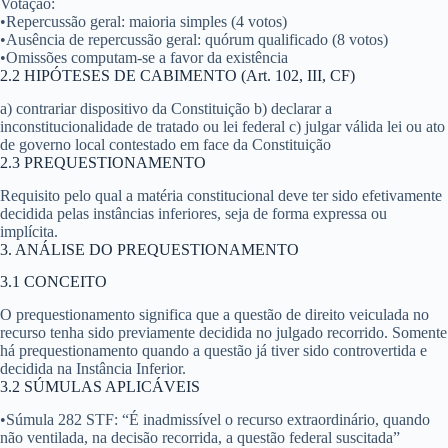
Votação
:
•
Repercussão geral: maioria simples (4 votos)
•
Ausência de repercussão geral: quórum qualificado (8 votos)
•
Omissões computam-se a favor da existência
2.2 HIPÓTESES DE CABIMENTO (Art. 102, III, CF)
a) contrariar dispositivo da Constituição b) declarar a
inconstitucionalidade de tratado ou lei federal c) julgar válida lei ou ato
de governo local contestado em face da Constituição
2.3 PREQUESTIONAMENTO
Requisito pelo qual a matéria constitucional deve ter sido efetivamente
decidida pelas instâncias inferiores, seja de forma expressa ou
implícita.
3. ANÁLISE DO PREQUESTIONAMENTO
3.1 CONCEITO
O prequestionamento significa que a questão de direito veiculada no
recurso tenha sido previamente decidida no julgado recorrido. Somente
há prequestionamento quando a questão já tiver sido controvertida e
decidida na Instância Inferior.
3.2 SÚMULAS APLICÁVEIS
•
Súmula 282 STF
: “É inadmissível o recurso extraordinário, quando
não ventilada, na decisão recorrida, a questão federal suscitada”