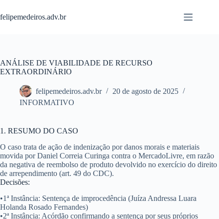
Pular
para
felipemedeiros.adv.br
o
conteúdo
ANÁLISE DE VIABILIDADE DE RECURSO
EXTRAORDINÁRIO
felipemedeiros.adv.br
20 de agosto de 2025
INFORMATIVO
1. RESUMO DO CASO
O caso trata de ação de indenização por danos morais e materiais
movida por Daniel Correia Curinga contra o MercadoLivre, em razão
da negativa de reembolso de produto devolvido no exercício do direito
de arrependimento (art. 49 do CDC).
Decisões:
•
1ª Instância
: Sentença de improcedência (Juíza Andressa Luara
Holanda Rosado Fernandes)
•
2ª Instância
: Acórdão confirmando a sentença por seus próprios