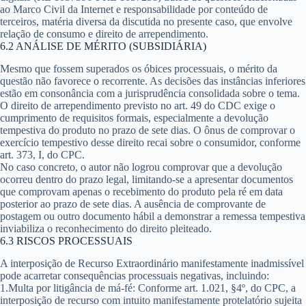
ao Marco Civil da Internet e responsabilidade por conteúdo de
terceiros, matéria diversa da discutida no presente caso, que envolve
relação de consumo e direito de arrependimento.
6.2 ANÁLISE DE MÉRITO (SUBSIDIÁRIA)
Mesmo que fossem superados os óbices processuais, o mérito da
questão não favorece o recorrente. As decisões das instâncias inferiores
estão em consonância com a jurisprudência consolidada sobre o tema.
O direito de arrependimento previsto no art. 49 do CDC exige o
cumprimento de requisitos formais, especialmente a devolução
tempestiva do produto no prazo de sete dias. O ônus de comprovar o
exercício tempestivo desse direito recai sobre o consumidor, conforme
art. 373, I, do CPC.
No caso concreto, o autor não logrou comprovar que a devolução
ocorreu dentro do prazo legal, limitando-se a apresentar documentos
que comprovam apenas o recebimento do produto pela ré em data
posterior ao prazo de sete dias. A ausência de comprovante de
postagem ou outro documento hábil a demonstrar a remessa tempestiva
inviabiliza o reconhecimento do direito pleiteado.
6.3 RISCOS PROCESSUAIS
A interposição de Recurso Extraordinário manifestamente inadmissível
pode acarretar consequências processuais negativas, incluindo:
1.
Multa por litigância de má-fé
: Conforme art. 1.021, §4º, do CPC, a
interposição de recurso com intuito manifestamente protelatório sujeita