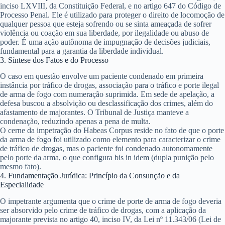
inciso LXVIII, da Constituição Federal, e no artigo 647 do Código de
Processo Penal. Ele é utilizado para proteger o direito de locomoção de
qualquer pessoa que esteja sofrendo ou se sinta ameaçada de sofrer
violência ou coação em sua liberdade, por ilegalidade ou abuso de
poder. É uma ação autônoma de impugnação de decisões judiciais,
fundamental para a garantia da liberdade individual.
3. Síntese dos Fatos e do Processo
O caso em questão envolve um paciente condenado em primeira
instância por tráfico de drogas, associação para o tráfico e porte ilegal
de arma de fogo com numeração suprimida. Em sede de apelação, a
defesa buscou a absolvição ou desclassificação dos crimes, além do
afastamento de majorantes. O Tribunal de Justiça manteve a
condenação, reduzindo apenas a pena de multa.
O cerne da impetração do Habeas Corpus reside no fato de que o porte
da arma de fogo foi utilizado como elemento para caracterizar o crime
de tráfico de drogas, mas o paciente foi condenado autonomamente
pelo porte da arma, o que configura
bis in idem
(dupla punição pelo
mesmo fato).
4. Fundamentação Jurídica: Princípio da Consunção e da
Especialidade
O impetrante argumenta que o crime de porte de arma de fogo deveria
ser absorvido pelo crime de tráfico de drogas, com a aplicação da
majorante prevista no artigo 40, inciso IV, da Lei nº 11.343/06 (Lei de