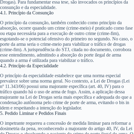
Drogas). Para fundamentar essa tese, são invocados os princípios da
consunção e da especialidade.
4.1. Princípio da Consunção
O princípio da consunção, também conhecido como princípio da
absorção, ocorre quando um crime (crime-meio) é praticado como fase
ou etapa necessária para a execução de outro crime (crime-fim),
esgotando-se o potencial ofensivo do primeiro no segundo. No caso, o
porte da arma seria o crime-meio para viabilizar o tráfico de drogas
(crime-fim). A jurisprudência do STJ, citada no documento, corrobora
esse entendimento, admitindo a absorção do porte ilegal de arma
quando a arma é utilizada para viabilizar o tráfico.
4.2. Princípio da Especialidade
O princípio da especialidade estabelece que uma norma especial
prevalece sobre uma norma geral. No contexto, a Lei de Drogas (Lei
nº 11.343/06) possui uma majorante específica (art. 40, IV) para o
tráfico quando há o uso de arma de fogo. Assim, a aplicação dessa
majorante na Lei de Drogas seria mais específica e adequada do que a
condenação autônoma pelo crime de porte de arma, evitando o
bis in
idem
e respeitando a intenção do legislador.
5. Pedido Liminar e Pedidos Finais
O impetrante requereu a concessão de medida liminar para reformar a
dosimetria da pena, reconhecendo a majorante do artigo 40, IV, da Lei
de Drogas e absolvendo o paciente do crime de porte ilegal de arma. O