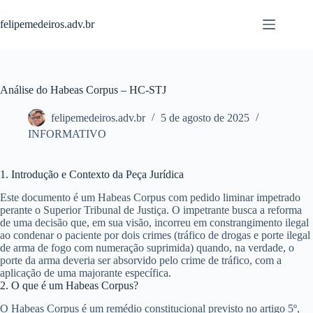
Pular
para
felipemedeiros.adv.br
o
conteúdo
Análise do Habeas Corpus – HC-STJ
felipemedeiros.adv.br
5 de agosto de 2025
INFORMATIVO
1. Introdução e Contexto da Peça Jurídica
Este documento é um Habeas Corpus com pedido liminar impetrado
perante o Superior Tribunal de Justiça. O impetrante busca a reforma
de uma decisão que, em sua visão, incorreu em constrangimento ilegal
ao condenar o paciente por dois crimes (tráfico de drogas e porte ilegal
de arma de fogo com numeração suprimida) quando, na verdade, o
porte da arma deveria ser absorvido pelo crime de tráfico, com a
aplicação de uma majorante específica.
2. O que é um Habeas Corpus?
O Habeas Corpus é um remédio constitucional previsto no artigo 5º,