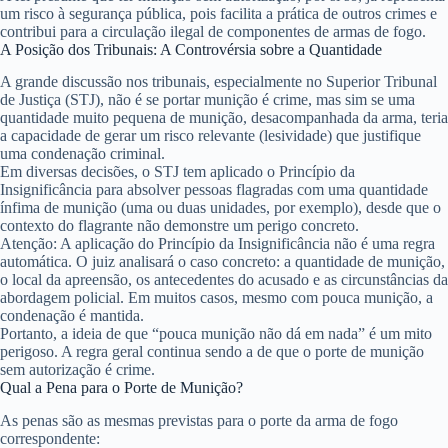
um risco à segurança pública, pois facilita a prática de outros crimes e
contribui para a circulação ilegal de componentes de armas de fogo.
A Posição dos Tribunais: A Controvérsia sobre a Quantidade
A grande discussão nos tribunais, especialmente no Superior Tribunal
de Justiça (STJ), não é se portar munição é crime, mas sim se uma
quantidade muito pequena
de munição, desacompanhada da arma, teria
a capacidade de gerar um risco relevante (lesividade) que justifique
uma condenação criminal.
Em diversas decisões, o STJ tem aplicado o
Princípio da
Insignificância
para absolver pessoas flagradas com uma quantidade
ínfima de munição (uma ou duas unidades, por exemplo), desde que o
contexto do flagrante não demonstre um perigo concreto.
Atenção:
A aplicação do Princípio da Insignificância
não é uma regra
automática
. O juiz analisará o caso concreto: a quantidade de munição,
o local da apreensão, os antecedentes do acusado e as circunstâncias da
abordagem policial. Em muitos casos, mesmo com pouca munição, a
condenação é mantida.
Portanto, a ideia de que “pouca munição não dá em nada” é um mito
perigoso. A regra geral continua sendo a de que o porte de munição
sem autorização é crime.
Qual a Pena para o Porte de Munição?
As penas são as mesmas previstas para o porte da arma de fogo
correspondente: