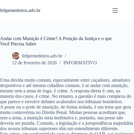
Pular
para
felipemedeiros.adv.br
o
conteúdo
Andar com Munição é Crime? A Posição da Justiça e o que
Você Precisa Saber
felipemedeiros.adv.br
12 de fevereiro de 2026
INFORMATIVO
Uma dúvida muito comum, especialmente entre caçadores, atiradores
desportivos e até mesmo cidadãos comuns, é se
andar com munição,
mesmo sem a arma de fogo, é crime
. A resposta direta é:
sim, na
maioria dos casos, é crime
. No entanto, a questão é mais complexa do
que parece e envolve debates acalorados nos tribunais brasileiros.
A posse ou o porte de munição, de forma isolada, é um tema que gera
muita controvérsia no Direito Penal. Muitas pessoas acreditam que,
sem a arma, a munição seria inofensiva e, portanto, sua posse não
deveria ser punida. Contudo, a legislação e a jurisprudência majoritária
dos nossos tribunais superiores têm um entendimento diferente.
Este artigo, em conformidade com as diretrizes da OAB, vai esclarecer