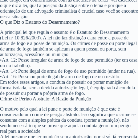
o que diz a lei, qual a posição da Justiça sobre o tema e por que a
orientação de um advogado criminalista é crucial caso você se encontre
nessa situação.
O que Diz o Estatuto do Desarmamento?
A principal lei que regula o assunto é o
Estatuto do Desarmamento
(Lei nº 10.826/2003)
. A lei não faz distinção clara entre a posse de
arma de fogo e a posse de munição. Os crimes de
posse ou porte ilegal
de arma de fogo
também se aplicam a quem possui ou porta, sem
autorização,
acessórios ou munição
.
•
Art. 12:
Posse irregular de arma de fogo de uso permitido (ter em casa
ou no trabalho).
•
Art. 14:
Porte ilegal de arma de fogo de uso permitido (andar na rua).
•
Art. 16:
Posse ou porte ilegal de arma de fogo de uso restrito.
Em todos esses artigos, a conduta de possuir ou portar
munição
de
forma isolada, sem a devida autorização legal, é equiparada à conduta
de possuir ou portar a própria arma de fogo.
Crime de Perigo Abstrato: A Razão da Punição
O motivo pelo qual a lei pune o porte de munição é que este é
considerado um
crime de perigo abstrato
. Isso significa que o crime se
consuma com a simples prática da conduta (portar a munição),
não
sendo necessário que se prove que aquela conduta gerou um perigo
real
para a sociedade.
A lei presume que ter munição sem autorização, por si só, já representa