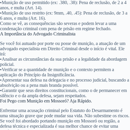
•
Munição de uso permitido (ex: .380, .38):
Pena de
reclusão, de 2 a 4
anos, e multa
(Art. 14).
•
Munição de uso restrito (ex: 9mm, .40, .45):
Pena de
reclusão, de 3 a
6 anos, e multa
(Art. 16).
Como se vê, as consequências são severas e podem levar a uma
condenação criminal com pena de prisão em regime fechado.
A Importância do Advogado Criminalista
Se você foi autuado por porte ou posse de munição, a atuação de um
advogado especialista em Direito Criminal desde o início é vital. Ele
irá:
•
Analisar as circunstâncias da sua prisão e a legalidade da abordagem
policial.
•
Verificar se a quantidade de munição e o contexto permitem a
aplicação do Princípio da Insignificância.
•
Apresentar sua defesa na delegacia e no processo judicial, buscando a
absolvição ou a pena mais branda possível.
•
Garantir que seus direitos constitucionais, como o de permanecer em
silêncio e o da ampla defesa, sejam respeitados.
Foi Pego com Munição em Mossoró? Aja Rápido.
Enfrentar uma acusação criminal pelo Estatuto do Desarmamento é
uma situação grave que pode mudar sua vida. Não subestime os riscos.
Se você foi abordado portando munição em Mossoró ou região, a
defesa técnica e especializada é sua melhor chance de evitar uma