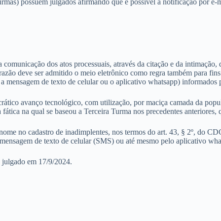
rmas) possuem julgados afirmando que é possível a notificação por e-m
comunicação dos atos processuais, através da citação e da intimação, de
 razão deve ser admitido o meio eletrônico como regra também para fin
a a mensagem de texto de celular ou o aplicativo whatsapp) informados 
rático avanço tecnológico, com utilização, por maciça camada da popula
sa fática na qual se baseou a Terceira Turma nos precedentes anteriores,
 nome no cadastro de inadimplentes, nos termos do art. 43, § 2º, do CD
, mensagem de texto de celular (SMS) ou até mesmo pelo aplicativo wha
 julgado em 17/9/2024.