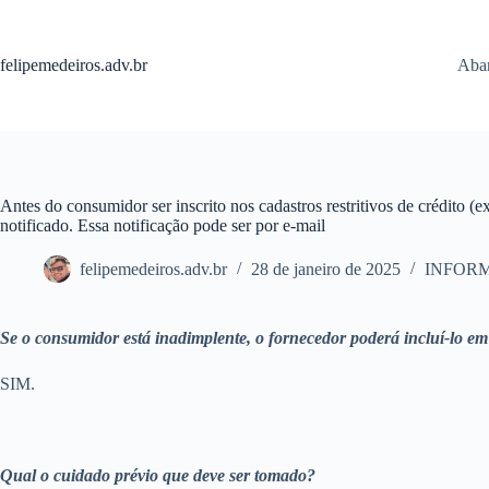
Pular
para
o
felipemedeiros.adv.br
Aban
conteúdo
Antes do consumidor ser inscrito nos cadastros restritivos de crédito (e
notificado. Essa notificação pode ser por e-mail
felipemedeiros.adv.br
28 de janeiro de 2025
INFOR
Se o consumidor está inadimplente, o fornecedor poderá incluí-lo e
SIM.
Qual o cuidado prévio que deve ser tomado?