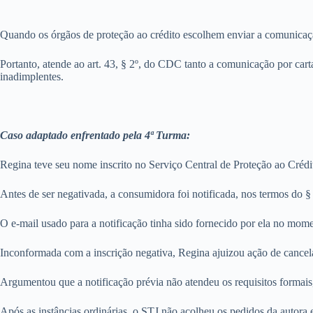
Quando os órgãos de proteção ao crédito escolhem enviar a comunicaç
Portanto, atende ao art. 43, § 2º, do CDC tanto a comunicação por car
inadimplentes.
Caso adaptado enfrentado pela 4ª Turma:
Regina teve seu nome inscrito no Serviço Central de Proteção ao Créd
Antes de ser negativada, a consumidora foi notificada, nos termos do §
O e-mail usado para a notificação tinha sido fornecido por ela no mome
Inconformada com a inscrição negativa, Regina ajuizou ação de cance
Argumentou que a notificação prévia não atendeu os requisitos formais, 
Após as instâncias ordinárias, o STJ não acolheu os pedidos da autora 