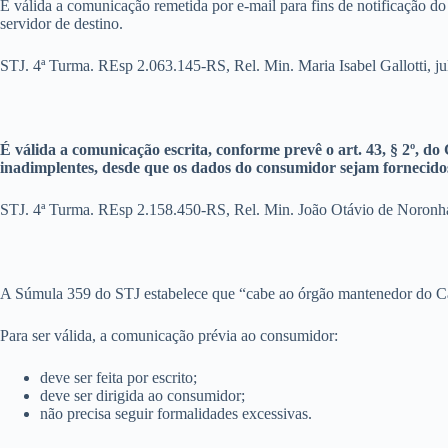
É válida a comunicação remetida por e-mail para fins de notificação 
servidor de destino.
STJ. 4ª Turma. REsp 2.063.145-RS, Rel. Min. Maria Isabel Gallotti, j
É válida a comunicação escrita, conforme prevê o art. 43, § 2º, d
inadimplentes, desde que os dados do consumidor sejam fornecido
STJ. 4ª Turma. REsp 2.158.450-RS, Rel. Min. João Otávio de Noronha
A Súmula 359 do STJ estabelece que “cabe ao órgão mantenedor do Cada
Para ser válida, a comunicação prévia ao consumidor:
deve ser feita por escrito;
deve ser dirigida ao consumidor;
não precisa seguir formalidades excessivas.