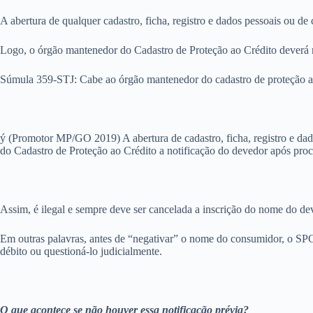
A abertura de qualquer cadastro, ficha, registro e dados pessoais ou d
Logo, o órgão mantenedor do Cadastro de Proteção ao Crédito deverá no
Súmula 359-STJ: Cabe ao órgão mantenedor do cadastro de proteção ao 
ý (Promotor MP/GO 2019) A abertura de cadastro, ficha, registro e da
do Cadastro de Proteção ao Crédito a notificação do devedor após pr
Assim, é ilegal e sempre deve ser cancelada a inscrição do nome do dev
Em outras palavras, antes de “negativar” o nome do consumidor, o SPC 
débito ou questioná-lo judicialmente.
O que acontece se não houver essa notificação prévia?