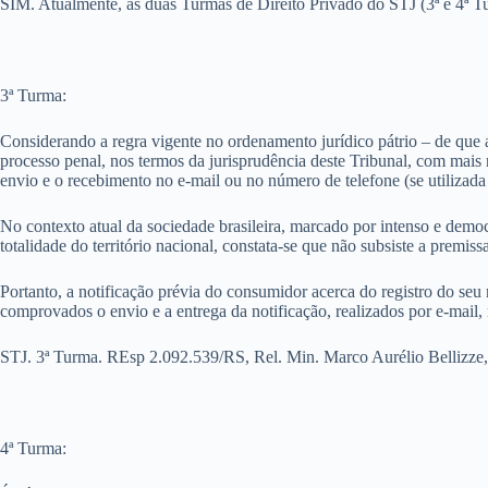
SIM. Atualmente, as duas Turmas de Direito Privado do STJ (3ª e 4ª Tu
3ª Turma:
Considerando a regra vigente no ordenamento jurídico pátrio – de que a 
processo penal, nos termos da jurisprudência deste Tribunal, com mais
envio e o recebimento no e-mail ou no número de telefone (se utilizad
No contexto atual da sociedade brasileira, marcado por intenso e democ
totalidade do território nacional, constata-se que não subsiste a premis
Portanto, a notificação prévia do consumidor acerca do registro do seu
comprovados o envio e a entrega da notificação, realizados por e-mail
STJ. 3ª Turma. REsp 2.092.539/RS, Rel. Min. Marco Aurélio Bellizze,
4ª Turma: