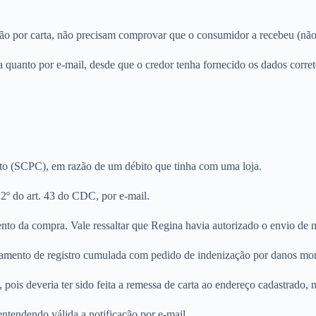
ão por carta, não precisam comprovar que o consumidor a recebeu (não
ta quanto por e-mail, desde que o credor tenha fornecido os dados corr
ito (SCPC), em razão de um débito que tinha com uma loja.
 2º do art. 43 do CDC, por e-mail.
nto da compra. Vale ressaltar que Regina havia autorizado o envio de no
lamento de registro cumulada com pedido de indenização por danos mor
pois deveria ter sido feita a remessa de carta ao endereço cadastrado, 
entendendo válida a notificação por e-mail.