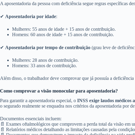
A aposentadoria da pessoa com deficiência segue regras específicas de
✔
Aposentadoria por idade
:
Mulheres: 55 anos de idade + 15 anos de contribuição.
Homens: 60 anos de idade + 15 anos de contribuição.
✔
Aposentadoria por tempo de contribuição
(grau leve de deficiênc
Mulheres: 28 anos de contribuição.
Homens: 33 anos de contribuição.
Além disso, o trabalhador deve comprovar que já possuía a deficiência a
Como comprovar a visão monocular para aposentadoria?
Para garantir a aposentadoria especial, o
INSS exige laudos médicos a
o segurado realmente se enquadra nos critérios da aposentadoria por def
Documentos essenciais incluem:
📄 Exames oftalmológicos que comprovem a perda total da visão em u
📄 Relatórios médicos detalhando as limitações causadas pela condição
📄 Documentos que demonstrem o impacto da deficiência na vida profi