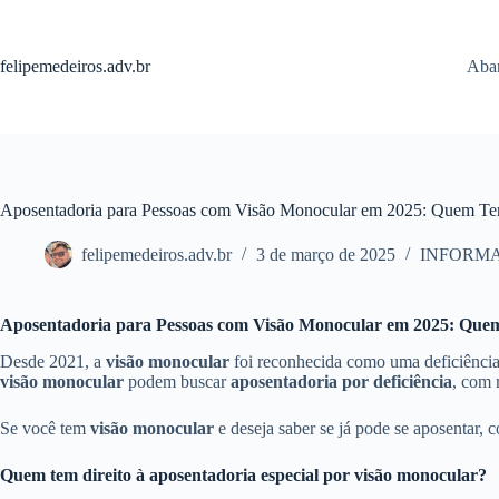
Pular
para
o
felipemedeiros.adv.br
Aban
conteúdo
Aposentadoria para Pessoas com Visão Monocular em 2025: Quem Te
felipemedeiros.adv.br
3 de março de 2025
INFORM
Aposentadoria para Pessoas com Visão Monocular em 2025: Que
Desde 2021, a
visão monocular
foi reconhecida como uma deficiência 
visão monocular
podem buscar
aposentadoria por deficiência
, com 
Se você tem
visão monocular
e deseja saber se já pode se aposentar, co
Quem tem direito à aposentadoria especial por visão monocular?