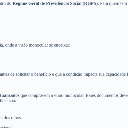
ntro do
Regime Geral de Previdência Social (RGPS)
. Para quem tem 
ia, onde a visão monocular se encaixa):
ntes de solicitar o benefício e que a condição impacta sua capacidade l
tualizados
que comprovem a visão monocular. Esses documentos devem
iciência.
m dos olhos.
.
ssional.