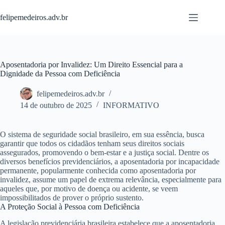
Pular
para
felipemedeiros.adv.br
o
conteúdo
Aposentadoria por Invalidez: Um Direito Essencial para a
Dignidade da Pessoa com Deficiência
felipemedeiros.adv.br
14 de outubro de 2025
INFORMATIVO
O sistema de seguridade social brasileiro, em sua essência, busca
garantir que todos os cidadãos tenham seus direitos sociais
assegurados, promovendo o bem-estar e a justiça social. Dentre os
diversos benefícios previdenciários, a
aposentadoria por incapacidade
permanente
, popularmente conhecida como aposentadoria por
invalidez, assume um papel de extrema relevância, especialmente para
aqueles que, por motivo de doença ou acidente, se veem
impossibilitados de prover o próprio sustento.
A Proteção Social à Pessoa com Deficiência
A legislação previdenciária brasileira estabelece que a aposentadoria