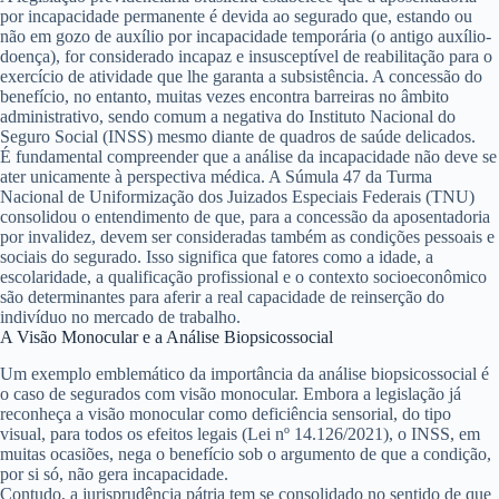
por incapacidade permanente é devida ao segurado que, estando ou
não em gozo de auxílio por incapacidade temporária (o antigo auxílio-
doença), for considerado incapaz e insusceptível de reabilitação para o
exercício de atividade que lhe garanta a subsistência. A concessão do
benefício, no entanto, muitas vezes encontra barreiras no âmbito
administrativo, sendo comum a negativa do Instituto Nacional do
Seguro Social (INSS) mesmo diante de quadros de saúde delicados.
É fundamental compreender que a análise da incapacidade não deve se
ater unicamente à perspectiva médica. A Súmula 47 da Turma
Nacional de Uniformização dos Juizados Especiais Federais (TNU)
consolidou o entendimento de que, para a concessão da aposentadoria
por invalidez, devem ser consideradas também as
condições pessoais e
sociais do segurado
. Isso significa que fatores como a idade, a
escolaridade, a qualificação profissional e o contexto socioeconômico
são determinantes para aferir a real capacidade de reinserção do
indivíduo no mercado de trabalho.
A Visão Monocular e a Análise Biopsicossocial
Um exemplo emblemático da importância da análise biopsicossocial é
o caso de segurados com
visão monocular
. Embora a legislação já
reconheça a visão monocular como deficiência sensorial, do tipo
visual, para todos os efeitos legais (Lei nº 14.126/2021), o INSS, em
muitas ocasiões, nega o benefício sob o argumento de que a condição,
por si só, não gera incapacidade.
Contudo, a jurisprudência pátria tem se consolidado no sentido de que