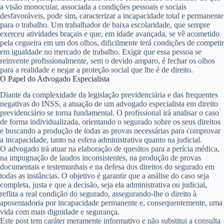
a visão monocular, associada a condições pessoais e sociais
desfavoráveis, pode sim, caracterizar a incapacidade total e permanente
para o trabalho. Um trabalhador de baixa escolaridade, que sempre
exerceu atividades braçais e que, em idade avançada, se vê acometido
pela cegueira em um dos olhos, dificilmente terá condições de competir
em igualdade no mercado de trabalho. Exigir que essa pessoa se
reinvente profissionalmente, sem o devido amparo, é fechar os olhos
para a realidade e negar a proteção social que lhe é de direito.
O Papel do Advogado Especialista
Diante da complexidade da legislação previdenciária e das frequentes
negativas do INSS, a atuação de um
advogado especialista em direito
previdenciário
se torna fundamental. O profissional irá analisar o caso
de forma individualizada, orientando o segurado sobre os seus direitos
e buscando a produção de todas as provas necessárias para comprovar
a incapacidade, tanto na esfera administrativa quanto na judicial.
O advogado irá atuar na elaboração de quesitos para a perícia médica,
na impugnação de laudos inconsistentes, na produção de provas
documentais e testemunhais e na defesa dos direitos do segurado em
todas as instâncias. O objetivo é garantir que a análise do caso seja
completa, justa e que a decisão, seja ela administrativa ou judicial,
reflita a real condição do segurado, assegurando-lhe o direito à
aposentadoria por incapacidade permanente e, consequentemente, uma
vida com mais dignidade e segurança.
Este post tem caráter meramente informativo e não substitui a consulta