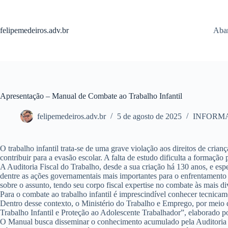
Pular
para
o
felipemedeiros.adv.br
Aban
conteúdo
Apresentação – Manual de Combate ao Trabalho Infantil
felipemedeiros.adv.br
5 de agosto de 2025
INFORM
O trabalho infantil trata-se de uma grave violação aos direitos de cria
contribuir para a evasão escolar. A falta de estudo dificulta a formaçã
A Auditoria Fiscal do Trabalho, desde a sua criação há 130 anos, e espe
dentre as ações governamentais mais importantes para o enfrentamento 
sobre o assunto, tendo seu corpo fiscal expertise no combate às mais div
Para o combate ao trabalho infantil é imprescindível conhecer tecnica
Dentro desse contexto, o Ministério do Trabalho e Emprego, por meio 
Trabalho Infantil e Proteção ao Adolescente Trabalhador”, elaborado p
O Manual busca disseminar o conhecimento acumulado pela Auditoria Fis