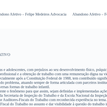
dono Afetivo – Felipe Medeiros Advocacia
Abandono Afetivo – F
ATIVO
nças e adolescentes, com prejuízos ao seu desenvolvimento físico, psíqui
o profissional e a obtenção de trabalho com uma remuneração digna na vi
cialmente após a Constituição Federal de 1988, tem contribuído signific
do problema, atuando sempre de forma articulada com parceiros instituc
ersas formas de trabalho infantil.
mente o fenômeno para que assim, sejam definidas e implementadas ações
da Secretaria de Inspeção do Trabalho e da Escola Nacional da Inspeçã
or Auditores-Fiscais do Trabalho com reconhecida experiência no tema.
cal do Trabalho no assunto e dar visibilidade à questão do trabalho in