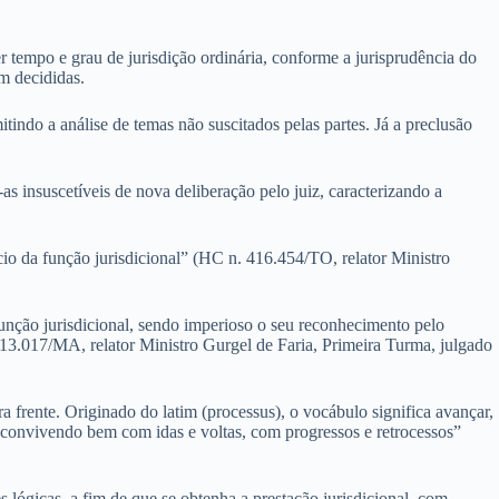
r tempo e grau de jurisdição ordinária, conforme a jurisprudência do
am decididas.
tindo a análise de temas não suscitados pelas partes. Já a preclusão
s insuscetíveis de nova deliberação pelo juiz, caracterizando a
ício da função jurisdicional” (HC n. 416.454/TO, relator Ministro
função jurisdicional, sendo imperioso o seu reconhecimento pelo
13.017/MA, relator Ministro Gurgel de Faria, Primeira Turma, julgado
a frente. Originado do latim (processus), o vocábulo significa avançar,
o convivendo bem com idas e voltas, com progressos e retrocessos”
lógicas, a fim de que se obtenha a prestação jurisdicional, com