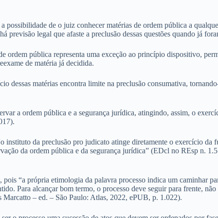
 a possibilidade de o juiz conhecer matérias de ordem pública a qualque
 há previsão legal que afaste a preclusão dessas questões quando já for
 de ordem pública representa uma exceção ao princípio dispositivo, permi
reexame de matéria já decidida.
o dessas matérias encontra limite na preclusão consumativa, tornando-a
servar a ordem pública e a segurança jurídica, atingindo, assim, o exerc
017).
 instituto da preclusão pro judicato atinge diretamente o exercício da 
rvação da ordem pública e da segurança jurídica” (EDcl no REsp n. 1.5
, pois “a própria etimologia da palavra processo indica um caminhar par
ntido. Para alcançar bom termo, o processo deve seguir para frente, nã
s Marcatto – ed. – São Paulo: Atlas, 2022, ePUB, p. 1.022).
ser o processo uma sucessão de atos que devem ser ordenados por fases 