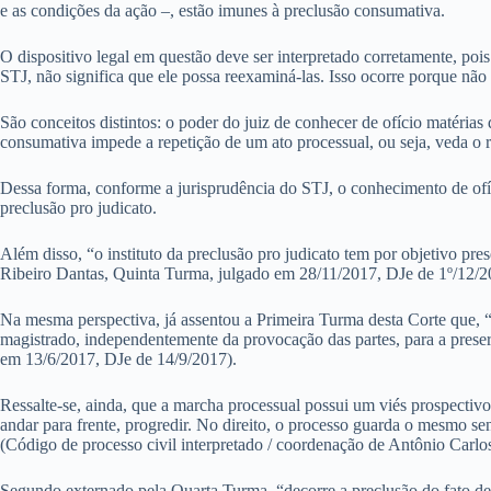
e as condições da ação –, estão imunes à preclusão consumativa.
O dispositivo legal em questão deve ser interpretado corretamente, pois
STJ, não significa que ele possa reexaminá-las. Isso ocorre porque não
São conceitos distintos: o poder do juiz de conhecer de ofício matérias
consumativa impede a repetição de um ato processual, ou seja, veda o 
Dessa forma, conforme a jurisprudência do STJ, o conhecimento de ofíci
preclusão pro judicato.
Além disso, “o instituto da preclusão pro judicato tem por objetivo pre
Ribeiro Dantas, Quinta Turma, julgado em 28/11/2017, DJe de 1º/12/2
Na mesma perspectiva, já assentou a Primeira Turma desta Corte que, “o
magistrado, independentemente da provocação das partes, para a prese
em 13/6/2017, DJe de 14/9/2017).
Ressalte-se, ainda, que a marcha processual possui um viés prospectivo
andar para frente, progredir. No direito, o processo guarda o mesmo se
(Código de processo civil interpretado / coordenação de Antônio Carlo
Segundo externado pela Quarta Turma, “decorre a preclusão do fato de 