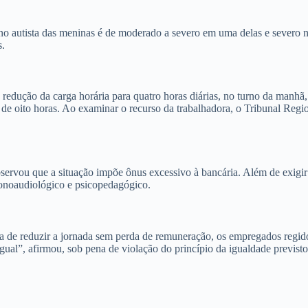
orno autista das meninas é de moderado a severo em uma delas e severo
s.
 redução da carga horária para quatro horas diárias, no turno da manhã
 de oito horas. Ao examinar o recurso da trabalhadora, o Tribunal Regio
observou que a situação impõe ônus excessivo à bancária. Além de exig
onoaudiológico e psicopedagógico.
va de reduzir a jornada sem perda de remuneração, os empregados regid
gual”, afirmou, sob pena de violação do princípio da igualdade previst