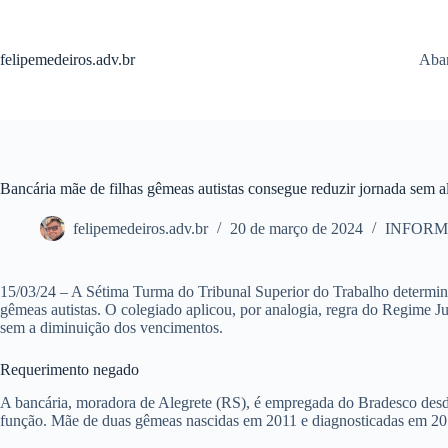
Pular
para
o
felipemedeiros.adv.br
Aban
conteúdo
Bancária mãe de filhas gêmeas autistas consegue reduzir jornada sem al
felipemedeiros.adv.br
20 de março de 2024
INFORM
15/03/24 – A Sétima Turma do Tribunal Superior do Trabalho determino
gêmeas autistas. O colegiado aplicou, por analogia, regra do Regime Ju
sem a diminuição dos vencimentos.
Requerimento negado
A bancária, moradora de Alegrete (RS), é empregada do Bradesco desde 
função. Mãe de duas gêmeas nascidas em 2011 e diagnosticadas em 201