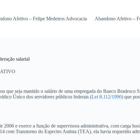
dono Afetivo – Felipe Medeiros Advocacia
Abandono Afetivo – F
teração salarial
ATIVO
u que seja mantido o salário de uma empregada do Banco Bradesco S.A.
rídico Único dos servidores públicos federais (
Lei 8.112/1990
) que pos
2006 e exerce a função de supervisora administrativa, com carga horár
4 com Transtorno do Espectro Autista (TEA), ela havia requerido adm