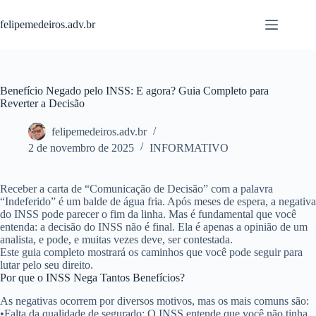
Pular
para
felipemedeiros.adv.br
o
conteúdo
Benefício Negado pelo INSS: E agora? Guia Completo para
Reverter a Decisão
felipemedeiros.adv.br
2 de novembro de 2025
INFORMATIVO
Receber a carta de “Comunicação de Decisão” com a palavra
“Indeferido” é um balde de água fria. Após meses de espera, a negativa
do INSS pode parecer o fim da linha. Mas é fundamental que você
entenda:
a decisão do INSS não é final
. Ela é apenas a opinião de um
analista, e pode, e muitas vezes deve, ser contestada.
Este guia completo mostrará os caminhos que você pode seguir para
lutar pelo seu direito.
Por que o INSS Nega Tantos Benefícios?
As negativas ocorrem por diversos motivos, mas os mais comuns são:
•
Falta da qualidade de segurado:
O INSS entende que você não tinha