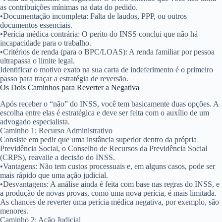
as contribuições mínimas na data do pedido.
•
Documentação incompleta:
Falta de laudos, PPP, ou outros
documentos essenciais.
•
Perícia médica contrária:
O perito do INSS conclui que não há
incapacidade para o trabalho.
•
Critérios de renda (para o BPC/LOAS):
A renda familiar por pessoa
ultrapassa o limite legal.
Identificar o motivo exato na sua carta de indeferimento é o primeiro
passo para traçar a estratégia de reversão.
Os Dois Caminhos para Reverter a Negativa
Após receber o “não” do INSS, você tem basicamente duas opções. A
escolha entre elas é estratégica e deve ser feita com o auxílio de um
advogado especialista.
Caminho 1: Recurso Administrativo
Consiste em pedir que uma instância superior dentro da própria
Previdência Social, o
Conselho de Recursos da Previdência Social
(CRPS)
, reavalie a decisão do INSS.
•
Vantagens:
Não tem custos processuais e, em alguns casos, pode ser
mais rápido que uma ação judicial.
•
Desvantagens:
A análise ainda é feita com base nas regras do INSS, e
a produção de novas provas, como uma nova perícia, é mais limitada.
As chances de reverter uma perícia médica negativa, por exemplo, são
menores.
Caminho 2: Ação Judicial