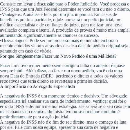
Consiste em levar a discussão para o Poder Judiciário. Você processa o
INSS para que um Juiz Federal determine se você tem ou não o direito.
•
Vantagens:
A análise é feita por um juiz imparcial. Em casos de
benefícios por incapacidade, o juiz nomeará um
perito judicial
, um
médico especialista e de confiança do juízo, para realizar uma nova
avaliação completa e isenta. A produção de provas é muito mais ampla,
aumentando significativamente as chances de sucesso.
•
Desvantagens:
Pode ser um processo mais demorado, embora o
recebimento dos valores atrasados desde a data do pedido original seja
garantido em caso de vitória.
Por que Simplesmente Fazer um Novo Pedido é uma Má Ideia?
Fazer um novo requerimento sem corrigir a falha do anterior é quase
sempre inútil. Além disso, ao fazer um novo pedido, você cria uma
nova Data de Entrada (DER), perdendo o direito a todos os valores
retroativos que teria direito se revertesse a primeira decisão.
A Importância do Advogado Especialista
A negativa do INSS é um momento técnico e decisivo. Um advogado
especialista irá analisar sua carta de indeferimento, verificar qual foi o
erro do INSS e definir a melhor estratégia. Ele saberá se o seu caso tem
mais chances no recurso administrativo ou se o melhor caminho é
partir diretamente para a ação judicial.
A negativa do INSS não é o fim do seu direito, mas o começo da luta
por ele. Fale com nossa equipe, apresente sua carta de negativa e