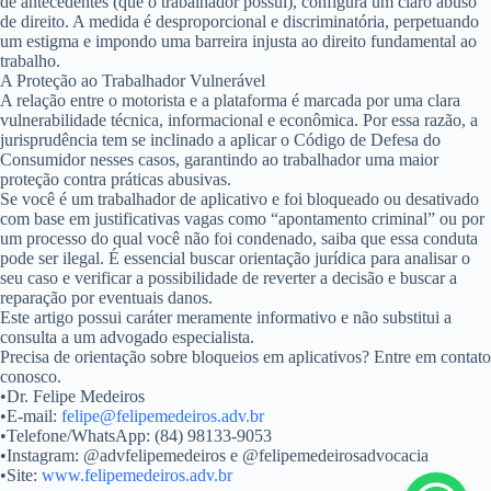
de antecedentes (que o trabalhador possui), configura um claro abuso
de direito. A medida é desproporcional e discriminatória, perpetuando
um estigma e impondo uma barreira injusta ao direito fundamental ao
trabalho.
A Proteção ao Trabalhador Vulnerável
A relação entre o motorista e a plataforma é marcada por uma clara
vulnerabilidade técnica, informacional e econômica. Por essa razão, a
jurisprudência tem se inclinado a aplicar o Código de Defesa do
Consumidor nesses casos, garantindo ao trabalhador uma maior
proteção contra práticas abusivas.
Se você é um trabalhador de aplicativo e foi bloqueado ou desativado
com base em justificativas vagas como “apontamento criminal” ou por
um processo do qual você não foi condenado, saiba que essa conduta
pode ser ilegal. É essencial buscar orientação jurídica para analisar o
seu caso e verificar a possibilidade de reverter a decisão e buscar a
reparação por eventuais danos.
Este artigo possui caráter meramente informativo e não substitui a
consulta a um advogado especialista.
Precisa de orientação sobre bloqueios em aplicativos? Entre em contato
conosco.
•
Dr. Felipe Medeiros
•
E-mail:
felipe@felipemedeiros.adv.br
•
Telefone/WhatsApp:
(84) 98133-9053
•
Instagram:
@advfelipemedeiros e @felipemedeirosadvocacia
•
Site:
www.felipemedeiros.adv.br