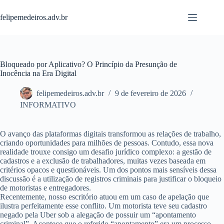
Pular
para
felipemedeiros.adv.br
o
conteúdo
Bloqueado por Aplicativo? O Princípio da Presunção de
Inocência na Era Digital
felipemedeiros.adv.br
9 de fevereiro de 2026
INFORMATIVO
O avanço das plataformas digitais transformou as relações de trabalho,
criando oportunidades para milhões de pessoas. Contudo, essa nova
realidade trouxe consigo um desafio jurídico complexo: a gestão de
cadastros e a exclusão de trabalhadores, muitas vezes baseada em
critérios opacos e questionáveis. Um dos pontos mais sensíveis dessa
discussão é a utilização de registros criminais para justificar o bloqueio
de motoristas e entregadores.
Recentemente, nosso escritório atuou em um caso de apelação que
ilustra perfeitamente esse conflito. Um motorista teve seu cadastro
negado pela Uber sob a alegação de possuir um “apontamento
criminal”. Acontece que o referido “apontamento” era um processo