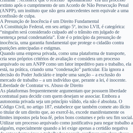
extinto após o cumprimento de um Acordo de Não Persecução Penal
(ANPP), um instituto que não gera antecedentes nem equivale a uma
confissão de culpa.
A Presunção de Inocência é um Direito Fundamental
A Constituição Federal, em seu artigo 5º, inciso LVII, é categórica:
“ninguém será considerado culpado até o trânsito em julgado de
sentença penal condenatória”. Este é o princípio da presunção de
inocência, uma garantia fundamental que protege o cidadão contra
punições antecipadas e estigmas.
Quando uma empresa privada, como uma plataforma de transporte,
cria seus próprios critérios de avaliação e considera um processo
arquivado ou um ANPP como um fator impeditivo para o trabalho, ela
está, na prática, criando uma “condenação” particular. Ela ignora a
decisão do Poder Judiciário e impõe uma sanção – a exclusão do
mercado de trabalho – a um indivíduo que, perante a lei, é inocente.
Liberdade de Contratar vs. Abuso de Direito
As plataformas frequentemente argumentam que possuem liberdade
contratual para decidir com quem desejam se associar. Embora a
autonomia privada seja um princípio válido, ela não é absoluta. O
Código Civil, no artigo 187, estabelece que também comete ato ilícito
o titular de um direito que, ao exercê-lo, excede manifestamente os
limites impostos pela boa-fé, pelos bons costumes e pelo seu fim social.
Utilizar um processo arquivado como justificativa para negar trabalho a
alguém, especialmente quando a lei exige apenas a certidão negativa