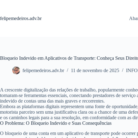
Pular
para
o
felipemedeiros.adv.br
Aban
conteúdo
Bloqueio Indevido em Aplicativos de Transporte: Conheça Seus Direit
felipemedeiros.adv.br
11 de novembro de 2025
INF
A crescente digitalização das relações de trabalho, popularmente conh
tornaram-se ferramentas essenciais, conectando prestadores de serviço
indevido de contas
uma das mais graves e recorrentes.
Embora as plataformas digitais representem uma fonte de oportunidade,
motorista parceiro sem uma justificativa clara ou a chance de uma defes
e os caminhos legais para a sua resolução, em conformidade com as di
O Problema: O Bloqueio Indevido e Suas Consequências
O bloqueio de uma conta em um aplicativo de transporte pode ocorrer p