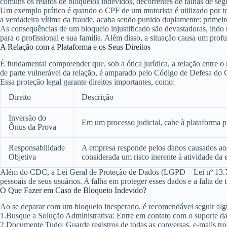
comuns os relatos de bloqueios indevidos, decorrentes de
falhas de se
Um exemplo prático é quando o CPF de um motorista é utilizado por terc
a verdadeira vítima da fraude, acaba sendo punido duplamente: primeiro
As consequências de um bloqueio injustificado são devastadoras, indo 
para o profissional e sua família. Além disso, a situação causa um pro
A Relação com a Plataforma e os Seus Direitos
É fundamental compreender que, sob a ótica jurídica, a relação entre o
de parte vulnerável da relação, é amparado pelo
Código de Defesa do
Essa proteção legal garante direitos importantes, como:
Direito
Descrição
Inversão do
Em um processo judicial, cabe à plataforma pr
Ônus da Prova
Responsabilidade
A empresa responde pelos danos causados aos 
Objetiva
considerada um risco inerente à atividade da 
Além do CDC, a
Lei Geral de Proteção de Dados (LGPD – Lei nº 13.
pessoais de seus usuários. A falha em proteger esses dados e a falta de
O Que Fazer em Caso de Bloqueio Indevido?
Ao se deparar com um bloqueio inesperado, é recomendável seguir alg
1.
Busque a Solução Administrativa:
Entre em contato com o suporte da p
2.
Documente Tudo:
Guarde registros de todas as conversas, e-mails tr