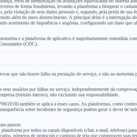
gurança
, erros de identificação ou avaliações equivocadas do sistema au
eiros de forma fraudulenta, levando a plataforma a bloquear o cadastro
, pela violação de seus dados pessoais e, segundo, pela perda de sua f
muito além do mero aborrecimento. A principal delas é a
interrupção ab
fundo sentimento de impotência e angústia, configurando um dano que ult
 motorista e a plataforma de aplicativo é majoritariamente entendida c
 Consumidor (CDC)
.
ovar que não houve falha na prestação do serviço, e não ao motorista p
seus usuários por falhas no serviço, independentemente da comprovação
empresa (fortuito interno), não excluindo sua responsabilidade.
709/2018)
também se aplica a esses casos. As plataformas, como contro
 transparência sobre incidentes de segurança podem gerar o dever de ind
uns passos:
lataforma por todos os canais disponíveis (chat, e-mail, telefone) para 
ocados, números de protocolo e capturas de tela que comprovem suas ten