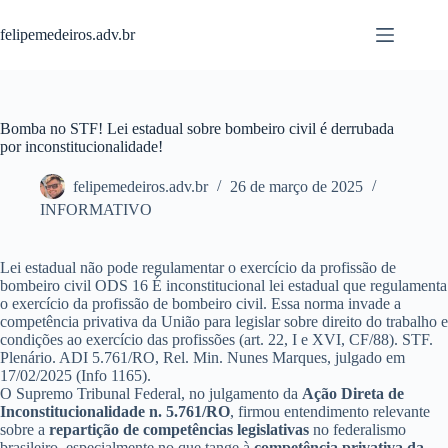
Pular
para
felipemedeiros.adv.br
o
conteúdo
Bomba no STF! Lei estadual sobre bombeiro civil é derrubada
por inconstitucionalidade!
felipemedeiros.adv.br
26 de março de 2025
INFORMATIVO
Lei estadual não pode regulamentar o exercício da profissão de
bombeiro civil ODS 16 É inconstitucional lei estadual que regulamenta
o exercício da profissão de bombeiro civil. Essa norma invade a
competência privativa da União para legislar sobre direito do trabalho e
condições ao exercício das profissões (art. 22, I e XVI, CF/88). STF.
Plenário. ADI 5.761/RO, Rel. Min. Nunes Marques, julgado em
17/02/2025 (Info 1165).
O Supremo Tribunal Federal, no julgamento da
Ação Direta de
Inconstitucionalidade n. 5.761/RO
, firmou entendimento relevante
sobre a
repartição de competências legislativas
no federalismo
brasileiro, especialmente no que tange à
competência privativa da