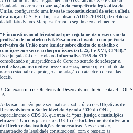
Ao editar norma local regulamentando essa atividade, o Estado de
Rondônia incorreu em
usurpação da competência legislativa da
União
, configurando uma
invasão inconstitucional de esfera alheia
de atuação
. O STF, então, ao analisar a
ADI 5.761/RO
, de relatoria
do Ministro Nunes Marques, firmou o seguinte entendimento:
“É inconstitucional lei estadual que regulamenta o exercício da
profissão de bombeiro civil. Essa norma invade a competência
privativa da União para legislar sobre direito do trabalho e
condições ao exercício das profissões (art. 22, I e XVI, CF/88).”
Esse julgado foi destacado no
Informativo 1165 do STF
,
consolidando a jurisprudência da Corte no sentido de
reforçar a
centralização normativa
nessas matérias, mesmo que o intuito da
norma estadual seja proteger a população ou atender a demandas
locais.
3. Conexão com os Objetivos de Desenvolvimento Sustentável – ODS
16
A decisão também pode ser analisada sob a ótica dos
Objetivos de
Desenvolvimento Sustentável da Agenda 2030 da ONU
,
especialmente o
ODS 16
, que trata de
“paz, justiça e instituições
eficazes”
. Um dos pilares do ODS 16 é o
fortalecimento do Estado
de Direito e das instituições democráticas
. Nesse sentido, a
manutenção da legalidade constitucional, com o respeito às