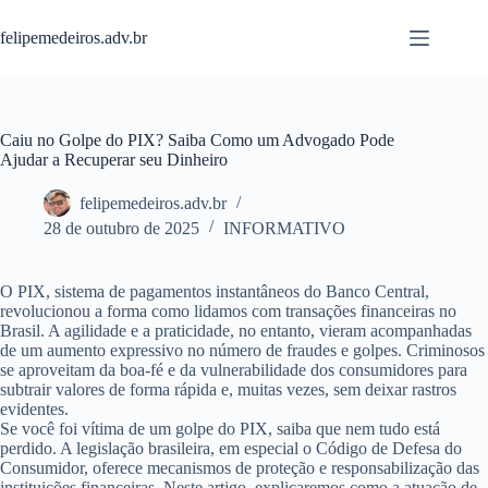
Pular
para
felipemedeiros.adv.br
o
conteúdo
Caiu no Golpe do PIX? Saiba Como um Advogado Pode
Ajudar a Recuperar seu Dinheiro
felipemedeiros.adv.br
28 de outubro de 2025
INFORMATIVO
O PIX, sistema de pagamentos instantâneos do Banco Central,
revolucionou a forma como lidamos com transações financeiras no
Brasil. A agilidade e a praticidade, no entanto, vieram acompanhadas
de um aumento expressivo no número de fraudes e golpes. Criminosos
se aproveitam da boa-fé e da vulnerabilidade dos consumidores para
subtrair valores de forma rápida e, muitas vezes, sem deixar rastros
evidentes.
Se você foi vítima de um golpe do PIX, saiba que nem tudo está
perdido. A legislação brasileira, em especial o Código de Defesa do
Consumidor, oferece mecanismos de proteção e responsabilização das
instituições financeiras. Neste artigo, explicaremos como a atuação de