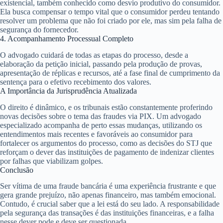
existencial
, também conhecido como
desvio produtivo do consumidor
.
Ela busca compensar o tempo vital que o consumidor perdeu tentando
resolver um problema que não foi criado por ele, mas sim pela falha de
segurança do fornecedor.
4. Acompanhamento Processual Completo
O advogado cuidará de todas as etapas do processo, desde a
elaboração da petição inicial, passando pela produção de provas,
apresentação de réplicas e recursos, até a fase final de cumprimento da
sentença para o efetivo recebimento dos valores.
A Importância da Jurisprudência Atualizada
O direito é dinâmico, e os tribunais estão constantemente proferindo
novas decisões sobre o tema das fraudes via PIX. Um advogado
especializado acompanha de perto essas mudanças, utilizando os
entendimentos mais recentes e favoráveis ao consumidor para
fortalecer os argumentos do processo, como as decisões do STJ que
reforçam o dever das instituições de pagamento de indenizar clientes
por falhas que viabilizam golpes.
Conclusão
Ser vítima de uma fraude bancária é uma experiência frustrante e que
gera grande prejuízo, não apenas financeiro, mas também emocional.
Contudo, é crucial saber que a lei está do seu lado. A responsabilidade
pela segurança das transações é das instituições financeiras, e a falha
nesse dever pode e deve ser questionada.