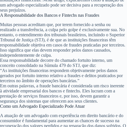
um advogado especializado pode ser decisiva para a recuperação dos
seus prejuízos.
A Responsabilidade dos Bancos e Fintechs nas Fraudes
Muitas pessoas acreditam que, por terem fornecido a senha ou
realizado a transferência, a culpa pelo golpe é exclusivamente sua. No
entanto, o entendimento dos tribunais brasileiros, incluindo o Superior
Tribunal de Justiça (STJ), é de que as instituições financeiras têm
responsabilidade objetiva
em casos de fraudes praticadas por terceiros.
Isso significa que elas devem responder pelos danos causados,
independentemente de culpa.
Essa responsabilidade decorre do chamado
fortuito interno
, um
conceito consolidado na
Súmula 479 do STJ
, que diz:
“As instituições financeiras respondem objetivamente pelos danos
gerados por fortuito interno relativo a fraudes e delitos praticados por
terceiros no âmbito de operações bancárias.”
Em outras palavras, a fraude bancária é considerada um risco inerente
à atividade empresarial dos bancos e fintechs. Eles lucram com a
prestação de serviços financeiros e, por isso, devem garantir a
segurança dos sistemas que oferecem aos seus clientes.
Como um Advogado Especializado Pode Atuar
A atuação de um advogado com experiência em direito bancário e do
consumidor é fundamental para aumentar as chances de sucesso na
recuperação dos valores perdidos e na reparação dos danos sofridos. O