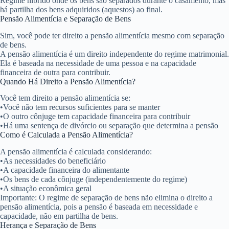
Regime híbrido onde os bens são separados durante o casamento, mas
há partilha dos bens adquiridos (aquestos) ao final.
Pensão Alimentícia e Separação de Bens
Sim, você pode ter direito a pensão alimentícia mesmo com separação
de bens.
A pensão alimentícia é um direito independente do regime matrimonial.
Ela é baseada na necessidade de uma pessoa e na capacidade
financeira de outra para contribuir.
Quando Há Direito a Pensão Alimentícia?
Você tem direito a pensão alimentícia se:
•
Você não tem recursos suficientes para se manter
•
O outro cônjuge tem capacidade financeira para contribuir
•
Há uma sentença de divórcio ou separação que determina a pensão
Como é Calculada a Pensão Alimentícia?
A pensão alimentícia é calculada considerando:
•
As necessidades do beneficiário
•
A capacidade financeira do alimentante
•
Os bens de cada cônjuge (independentemente do regime)
•
A situação econômica geral
Importante: O regime de separação de bens
não elimina o direito a
pensão alimentícia
, pois a pensão é baseada em necessidade e
capacidade, não em partilha de bens.
Herança e Separação de Bens