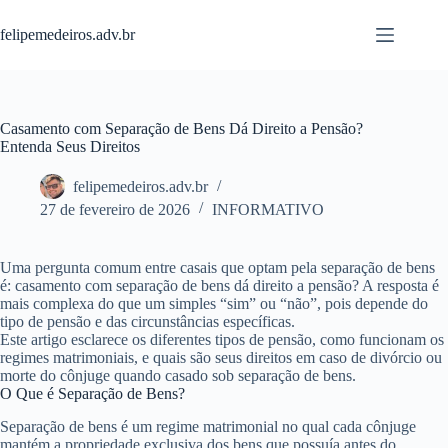
Pular
para
felipemedeiros.adv.br
o
conteúdo
Casamento com Separação de Bens Dá Direito a Pensão?
Entenda Seus Direitos
felipemedeiros.adv.br
27 de fevereiro de 2026
INFORMATIVO
Uma pergunta comum entre casais que optam pela separação de bens
é:
casamento com separação de bens dá direito a pensão?
A resposta é
mais complexa do que um simples “sim” ou “não”, pois depende do
tipo de pensão e das circunstâncias específicas.
Este artigo esclarece os diferentes tipos de pensão, como funcionam os
regimes matrimoniais, e quais são seus direitos em caso de divórcio ou
morte do cônjuge quando casado sob separação de bens.
O Que é Separação de Bens?
Separação de bens
é um regime matrimonial no qual cada cônjuge
mantém a propriedade exclusiva dos bens que possuía antes do