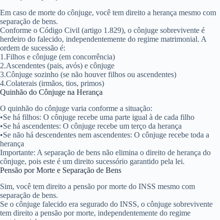
Em caso de morte do cônjuge, você tem direito a herança mesmo com
separação de bens.
Conforme o Código Civil (artigo 1.829), o cônjuge sobrevivente é
herdeiro do falecido, independentemente do regime matrimonial. A
ordem de sucessão é:
1.
Filhos e cônjuge (em concorrência)
2.
Ascendentes (pais, avós) e cônjuge
3.
Cônjuge sozinho (se não houver filhos ou ascendentes)
4.
Colaterais (irmãos, tios, primos)
Quinhão do Cônjuge na Herança
O quinhão do cônjuge varia conforme a situação:
•
Se há filhos: O cônjuge recebe uma parte igual à de cada filho
•
Se há ascendentes: O cônjuge recebe um terço da herança
•
Se não há descendentes nem ascendentes: O cônjuge recebe toda a
herança
Importante: A separação de bens
não elimina o direito de herança do
cônjuge
, pois este é um direito sucessório garantido pela lei.
Pensão por Morte e Separação de Bens
Sim, você tem direito a pensão por morte do INSS mesmo com
separação de bens.
Se o cônjuge falecido era segurado do INSS, o cônjuge sobrevivente
tem direito a pensão por morte, independentemente do regime