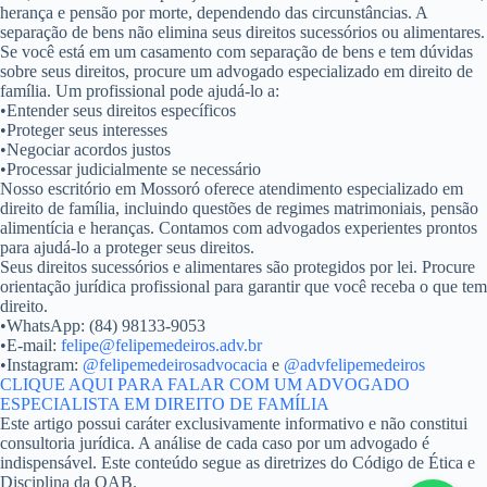
herança e pensão por morte
, dependendo das circunstâncias. A
separação de bens não elimina seus direitos sucessórios ou alimentares.
Se você está em um casamento com separação de bens e tem dúvidas
sobre seus direitos, procure um advogado especializado em direito de
família. Um profissional pode ajudá-lo a:
•
Entender seus direitos específicos
•
Proteger seus interesses
•
Negociar acordos justos
•
Processar judicialmente se necessário
Nosso escritório em Mossoró oferece atendimento especializado em
direito de família, incluindo questões de regimes matrimoniais, pensão
alimentícia e heranças. Contamos com advogados experientes prontos
para ajudá-lo a proteger seus direitos.
Seus direitos sucessórios e alimentares são protegidos por lei. Procure
orientação jurídica profissional para garantir que você receba o que tem
direito.
•
WhatsApp:
(84) 98133-9053
•
E-mail:
felipe@felipemedeiros.adv.br
•
Instagram:
@felipemedeirosadvocacia
e
@advfelipemedeiros
CLIQUE AQUI PARA FALAR COM UM ADVOGADO
ESPECIALISTA EM DIREITO DE FAMÍLIA
Este artigo possui caráter exclusivamente informativo e não constitui
consultoria jurídica. A análise de cada caso por um advogado é
indispensável. Este conteúdo segue as diretrizes do Código de Ética e
Disciplina da OAB.