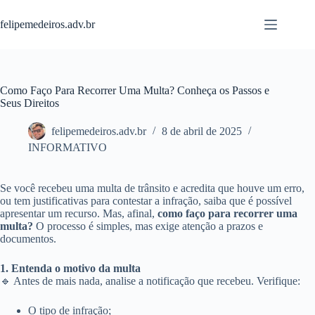
Pular
para
felipemedeiros.adv.br
o
conteúdo
Como Faço Para Recorrer Uma Multa? Conheça os Passos e
Seus Direitos
felipemedeiros.adv.br
8 de abril de 2025
INFORMATIVO
Se você recebeu uma multa de trânsito e acredita que houve um erro,
ou tem justificativas para contestar a infração, saiba que é possível
apresentar um recurso. Mas, afinal,
como faço para recorrer uma
multa?
O processo é simples, mas exige atenção a prazos e
documentos.
1. Entenda o motivo da multa
🔹 Antes de mais nada, analise a notificação que recebeu. Verifique:
O tipo de infração;