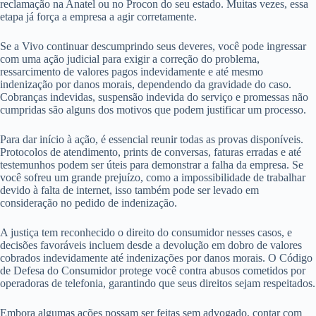
reclamação na Anatel ou no Procon do seu estado. Muitas vezes, essa
etapa já força a empresa a agir corretamente.
Se a Vivo continuar descumprindo seus deveres, você pode ingressar
com uma ação judicial para exigir a correção do problema,
ressarcimento de valores pagos indevidamente e até mesmo
indenização por danos morais, dependendo da gravidade do caso.
Cobranças indevidas, suspensão indevida do serviço e promessas não
cumpridas são alguns dos motivos que podem justificar um processo.
Para dar início à ação, é essencial reunir todas as provas disponíveis.
Protocolos de atendimento, prints de conversas, faturas erradas e até
testemunhos podem ser úteis para demonstrar a falha da empresa. Se
você sofreu um grande prejuízo, como a impossibilidade de trabalhar
devido à falta de internet, isso também pode ser levado em
consideração no pedido de indenização.
A justiça tem reconhecido o direito do consumidor nesses casos, e
decisões favoráveis incluem desde a devolução em dobro de valores
cobrados indevidamente até indenizações por danos morais. O Código
de Defesa do Consumidor protege você contra abusos cometidos por
operadoras de telefonia, garantindo que seus direitos sejam respeitados.
Embora algumas ações possam ser feitas sem advogado, contar com