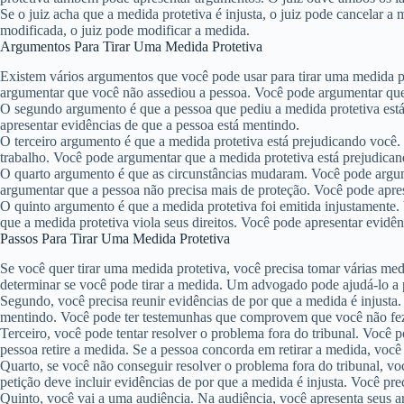
Se o juiz acha que a medida protetiva é injusta, o juiz pode cancelar a 
modificada, o juiz pode modificar a medida.
Argumentos Para Tirar Uma Medida Protetiva
Existem vários argumentos que você pode usar para tirar uma medida 
argumentar que você não assediou a pessoa. Você pode argumentar que 
O segundo argumento é que a pessoa que pediu a medida protetiva est
apresentar evidências de que a pessoa está mentindo.
O terceiro argumento é que a medida protetiva está prejudicando você.
trabalho. Você pode argumentar que a medida protetiva está prejudican
O quarto argumento é que as circunstâncias mudaram. Você pode argum
argumentar que a pessoa não precisa mais de proteção. Você pode apre
O quinto argumento é que a medida protetiva foi emitida injustamente
que a medida protetiva viola seus direitos. Você pode apresentar evidên
Passos Para Tirar Uma Medida Protetiva
Se você quer tirar uma medida protetiva, você precisa tomar várias m
determinar se você pode tirar a medida. Um advogado pode ajudá-lo a 
Segundo, você precisa reunir evidências de por que a medida é injus
mentindo. Você pode ter testemunhas que comprovem que você não fez
Terceiro, você pode tentar resolver o problema fora do tribunal. Você 
pessoa retire a medida. Se a pessoa concorda em retirar a medida, você 
Quarto, se você não conseguir resolver o problema fora do tribunal, voc
petição deve incluir evidências de por que a medida é injusta. Você pre
Quinto, você vai a uma audiência. Na audiência, você apresenta seus 