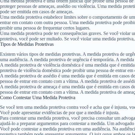
Uma medida protetiva é uma ordem judicial que proíbe uma pessoa de s
proteger pessoas de ameaças, assédio ou violência. Uma medida protet
pode ser emitida em casos de ameaças.
Uma medida protetiva estabelece limites sobre o comportamento de um
entrar em contato com outra pessoa. Uma medida protetiva pode proibi
proibir uma pessoa de frequentar certos lugares.
Uma medida protetiva pode ter consequências graves. Se você violar u
protetiva, você pode ser multado. Se você violar uma medida protetiva
Tipos de Medidas Protetivas
Existem vários tipos de medidas protetivas. A medida protetiva de urg
uma audiência. A medida protetiva de urgência é temporária. A medida 
A medida protetiva de violência doméstica é uma medida que é emitida
protetiva de violência doméstica pode proibir uma pessoa de entrar em 
A medida protetiva de assédio é uma medida que é emitida em casos de 
pessoa de entrar em contato com a vítima. A medida protetiva de assédi
A medida protetiva de ameaça é uma medida que é emitida em casos de
pessoa de entrar em contato com a vítima. A medida protetiva de ameaç
Como Contestar Uma Medida Protetiva
Se você tem uma medida protetiva contra você e acha que é injusta, voc
Você pode apresentar evidências de por que a medida é injusta.
Para contestar uma medida protetiva, você precisa consultar um advo
ajudá-lo a preparar argumentos para contestar a medida. Um advogado p
Você pode contestar a medida protetiva em uma audiência. Na audiênci
protetiva também pode apresentar argumentos. O juiz ouve ambos os l