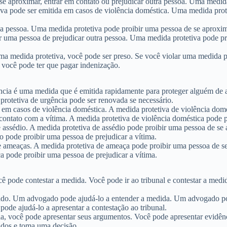
e aproximar, entrar em contato ou prejudicar outra pessoa. Uma medida
iva pode ser emitida em casos de violência doméstica. Uma medida prot
a pessoa. Uma medida protetiva pode proibir uma pessoa de se aproxim
r uma pessoa de prejudicar outra pessoa. Uma medida protetiva pode p
ma medida protetiva, você pode ser preso. Se você violar uma medida p
, você pode ter que pagar indenização.
ência é uma medida que é emitida rapidamente para proteger alguém de 
protetiva de urgência pode ser renovada se necessário.
 em casos de violência doméstica. A medida protetiva de violência dom
contato com a vítima. A medida protetiva de violência doméstica pode p
assédio. A medida protetiva de assédio pode proibir uma pessoa de se 
o pode proibir uma pessoa de prejudicar a vítima.
 ameaças. A medida protetiva de ameaça pode proibir uma pessoa de se
a pode proibir uma pessoa de prejudicar a vítima.
ê pode contestar a medida. Você pode ir ao tribunal e contestar a medi
gado. Um advogado pode ajudá-lo a entender a medida. Um advogado po
ode ajudá-lo a apresentar a contestação ao tribunal.
a, você pode apresentar seus argumentos. Você pode apresentar evidên
ados e toma uma decisão.