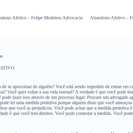
dono Afetivo – Felipe Medeiros Advocacia
Abandono Afetivo – F
os
ATIVO
 de se aproximar de alguém? Você está sendo impedido de entrar em co
ssoa? Você quer voltar a sua vida normal? A verdade é que você pode tir
pode fazer isso através de um processo legal. Procure um advogado agor
cê pode ter uma medida protetiva porque alguém disse que você ameaçou
isse que você as prejudicou. Você pode achar que a medida protetiva é
rdade é que você tem direitos. Você pode contestar a medida. Você pod