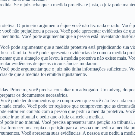
medida. Se o juiz acha que a medida protetiva é justa, o juiz pode mante
protetiva. O primeiro argumento é que você não fez nada errado. Você
você não prejudicou a pessoa. Você pode apresentar evidências de que
á mentindo. Você pode argumentar que a pessoa está inventando histór
 Você pode argumentar que a medida protetiva está prejudicando sua vi
do sua família. Você pode apresentar evidências de como a medida prot
entar que a situação que levou à medida protetiva não existe mais. 
sentar evidências de que as circunstâncias mudaram.
. Você pode argumentar que o juiz não tinha informações suficientes. 
cias de que a medida foi emitida injustamente.
edidas. Primeiro, você precisa consultar um advogado. Um advogado po
preparar os documentos necessários.
ta. Você pode ter documentos que comprovem que você não fez nada er
 nada errado. Você pode ter registros que comprovem que as circunst
pode entrar em contato com a pessoa que pediu a medida protetiva. Você
pode ir ao tribunal e pedir que o juiz cancele a medida.
ê pode ir ao tribunal. Você precisa apresentar uma petição ao tribunal.
cisa fornecer uma cópia da petição para a pessoa que pediu a medida pro
argumentos. Você apresenta suas evidências. A pessoa que pediu a med