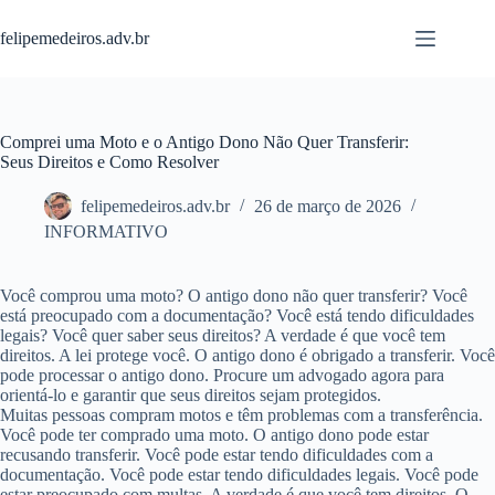
Pular
para
felipemedeiros.adv.br
o
conteúdo
Comprei uma Moto e o Antigo Dono Não Quer Transferir:
Seus Direitos e Como Resolver
felipemedeiros.adv.br
26 de março de 2026
INFORMATIVO
Você comprou uma moto? O antigo dono não quer transferir? Você
está preocupado com a documentação? Você está tendo dificuldades
legais? Você quer saber seus direitos? A verdade é que você tem
direitos. A lei protege você. O antigo dono é obrigado a transferir. Você
pode processar o antigo dono. Procure um advogado agora para
orientá-lo e garantir que seus direitos sejam protegidos.
Muitas pessoas compram motos e têm problemas com a transferência.
Você pode ter comprado uma moto. O antigo dono pode estar
recusando transferir. Você pode estar tendo dificuldades com a
documentação. Você pode estar tendo dificuldades legais. Você pode
estar preocupado com multas. A verdade é que você tem direitos. O