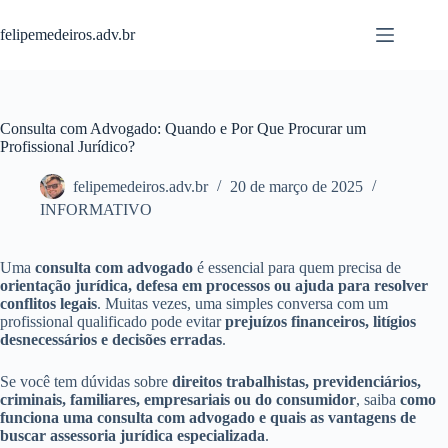
Pular
para
felipemedeiros.adv.br
o
conteúdo
Consulta com Advogado: Quando e Por Que Procurar um
Profissional Jurídico?
felipemedeiros.adv.br
20 de março de 2025
INFORMATIVO
Uma
consulta com advogado
é essencial para quem precisa de
orientação jurídica, defesa em processos ou ajuda para resolver
conflitos legais
. Muitas vezes, uma simples conversa com um
profissional qualificado pode evitar
prejuízos financeiros, litígios
desnecessários e decisões erradas
.
Se você tem dúvidas sobre
direitos trabalhistas, previdenciários,
criminais, familiares, empresariais ou do consumidor
, saiba
como
funciona uma consulta com advogado e quais as vantagens de
buscar assessoria jurídica especializada
.