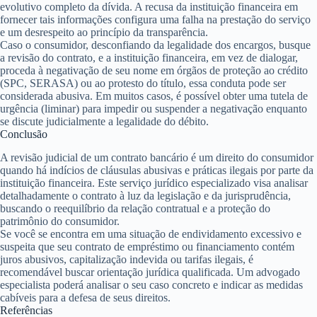
evolutivo completo da dívida. A recusa da instituição financeira em
fornecer tais informações configura uma falha na prestação do serviço
e um desrespeito ao princípio da transparência.
Caso o consumidor, desconfiando da legalidade dos encargos, busque
a revisão do contrato, e a instituição financeira, em vez de dialogar,
proceda à negativação de seu nome em órgãos de proteção ao crédito
(SPC, SERASA) ou ao protesto do título, essa conduta pode ser
considerada abusiva. Em muitos casos, é possível obter uma
tutela de
urgência (liminar)
para impedir ou suspender a negativação enquanto
se discute judicialmente a legalidade do débito.
Conclusão
A revisão judicial de um contrato bancário é um direito do consumidor
quando há indícios de cláusulas abusivas e práticas ilegais por parte da
instituição financeira. Este serviço jurídico especializado visa analisar
detalhadamente o contrato à luz da legislação e da jurisprudência,
buscando o reequilíbrio da relação contratual e a proteção do
patrimônio do consumidor.
Se você se encontra em uma situação de endividamento excessivo e
suspeita que seu contrato de empréstimo ou financiamento contém
juros abusivos, capitalização indevida ou tarifas ilegais, é
recomendável buscar orientação jurídica qualificada. Um advogado
especialista poderá analisar o seu caso concreto e indicar as medidas
cabíveis para a defesa de seus direitos.
Referências