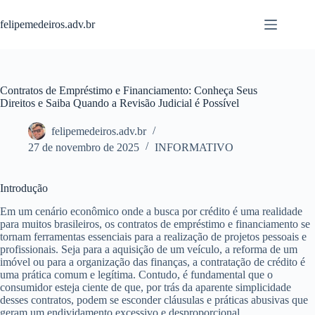
Pular
para
felipemedeiros.adv.br
o
conteúdo
Contratos de Empréstimo e Financiamento: Conheça Seus
Direitos e Saiba Quando a Revisão Judicial é Possível
felipemedeiros.adv.br
27 de novembro de 2025
INFORMATIVO
Introdução
Em um cenário econômico onde a busca por crédito é uma realidade
para muitos brasileiros, os contratos de empréstimo e financiamento se
tornam ferramentas essenciais para a realização de projetos pessoais e
profissionais. Seja para a aquisição de um veículo, a reforma de um
imóvel ou para a organização das finanças, a contratação de crédito é
uma prática comum e legítima. Contudo, é fundamental que o
consumidor esteja ciente de que, por trás da aparente simplicidade
desses contratos, podem se esconder cláusulas e práticas abusivas que
geram um endividamento excessivo e desproporcional.