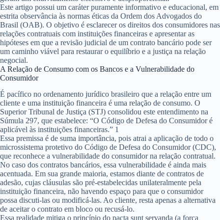
Este artigo possui um caráter puramente informativo e educacional, em
estrita observância às normas éticas da Ordem dos Advogados do
Brasil (OAB). O objetivo é esclarecer os direitos dos consumidores nas
relações contratuais com instituições financeiras e apresentar as
hipóteses em que a revisão judicial de um contrato bancário pode ser
um caminho viável para restaurar o equilíbrio e a justiça na relação
negocial.
A Relação de Consumo com os Bancos e a Vulnerabilidade do
Consumidor
É pacífico no ordenamento jurídico brasileiro que a relação entre um
cliente e uma instituição financeira é uma relação de consumo. O
Superior Tribunal de Justiça (STJ) consolidou este entendimento na
Súmula 297, que estabelece: “O Código de Defesa do Consumidor é
aplicável às instituições financeiras.”
1
Essa premissa é de suma importância, pois atrai a aplicação de todo o
microssistema protetivo do Código de Defesa do Consumidor (CDC),
que reconhece a vulnerabilidade do consumidor na relação contratual.
No caso dos contratos bancários, essa vulnerabilidade é ainda mais
acentuada. Em sua grande maioria, estamos diante de
contratos de
adesão
, cujas cláusulas são pré-estabelecidas unilateralmente pela
instituição financeira, não havendo espaço para que o consumidor
possa discuti-las ou modificá-las. Ao cliente, resta apenas a alternativa
de aceitar o contrato em bloco ou recusá-lo.
Essa realidade mitiga o princípio do
pacta sunt servanda
(a força