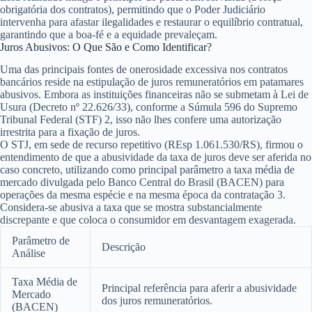
obrigatória dos contratos), permitindo que o Poder Judiciário
intervenha para afastar ilegalidades e restaurar o equilíbrio contratual,
garantindo que a boa-fé e a equidade prevaleçam.
Juros Abusivos: O Que São e Como Identificar?
Uma das principais fontes de onerosidade excessiva nos contratos
bancários reside na estipulação de juros remuneratórios em patamares
abusivos. Embora as instituições financeiras não se submetam à Lei de
Usura (Decreto nº 22.626/33), conforme a Súmula 596 do Supremo
Tribunal Federal (STF)
2
, isso não lhes confere uma autorização
irrestrita para a fixação de juros.
O STJ, em sede de recurso repetitivo (REsp 1.061.530/RS), firmou o
entendimento de que a abusividade da taxa de juros deve ser aferida no
caso concreto, utilizando como principal parâmetro a
taxa média de
mercado
divulgada pelo Banco Central do Brasil (BACEN) para
operações da mesma espécie e na mesma época da contratação
3
.
Considera-se abusiva a taxa que se mostra substancialmente
discrepante e que coloca o consumidor em desvantagem exagerada.
Parâmetro de
Descrição
Análise
Taxa Média de
Principal referência para aferir a abusividade
Mercado
dos juros remuneratórios.
(BACEN)