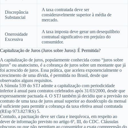
A taxa contratada deve ser
Discrepância
consideravelmente superior à média de
Substancial
mercado.
A taxa imposta deve gerar um desequilíbrio
Onerosidade
contratual significativo em prejuízo do
Excessiva
consumidor.
Capitalização de Juros (Juros sobre Juros): É Permitida?
A capitalização de juros, popularmente conhecida como “juros sobre
juros” ou anatocismo, é a cobrança de juros sobre um montante que já
foi acrescido de juros. Essa prática, que acelera exponencialmente o
crescimento de uma dívida, é permitida no Brasil, desde que
observados alguns requisitos.
A Súmula 539 do STJ admite a capitalização com periodicidade
inferior à anual para contratos celebrados após 31/03/2000, desde que
expressamente pactuada
4
. O STJ também já decidiu que a previsão no
contrato de uma taxa de juros anual superior ao duodécuplo da mensal
é suficiente para permitir a cobrança da taxa efetiva anual contratada
(REsp 973.827/RS)
5
.
Contudo, a pactuação deve ser clara e inequívoca, em respeito ao
dever de informação previsto no artigo 6º, III, do CDC. Cláusulas
obscuras ou que não permitam ao consumidor a exata compreensão do