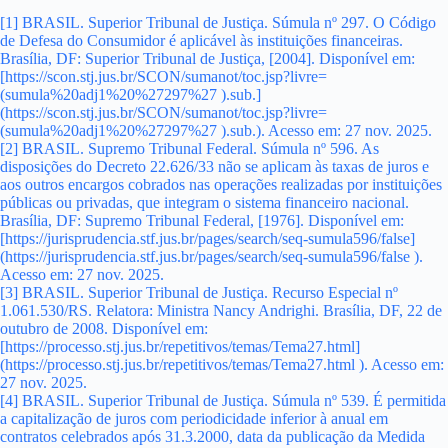
[1]
BRASIL. Superior Tribunal de Justiça. Súmula nº 297. O Código
de Defesa do Consumidor é aplicável às instituições financeiras.
Brasília, DF: Superior Tribunal de Justiça, [2004]. Disponível em:
[https://scon.stj.jus.br/SCON/sumanot/toc.jsp?livre=
(sumula%20adj1%20%27297%27 ).sub.]
(https://scon.stj.jus.br/SCON/sumanot/toc.jsp?livre=
(sumula%20adj1%20%27297%27 ).sub.). Acesso em: 27 nov. 2025.
[2]
BRASIL. Supremo Tribunal Federal. Súmula nº 596. As
disposições do Decreto 22.626/33 não se aplicam às taxas de juros e
aos outros encargos cobrados nas operações realizadas por instituições
públicas ou privadas, que integram o sistema financeiro nacional.
Brasília, DF: Supremo Tribunal Federal, [1976]. Disponível em:
[https://jurisprudencia.stf.jus.br/pages/search/seq-sumula596/false]
(https://jurisprudencia.stf.jus.br/pages/search/seq-sumula596/false ).
Acesso em: 27 nov. 2025.
[3]
BRASIL. Superior Tribunal de Justiça. Recurso Especial nº
1.061.530/RS. Relatora: Ministra Nancy Andrighi. Brasília, DF, 22 de
outubro de 2008. Disponível em:
[https://processo.stj.jus.br/repetitivos/temas/Tema27.html]
(https://processo.stj.jus.br/repetitivos/temas/Tema27.html ). Acesso em:
27 nov. 2025.
[4]
BRASIL. Superior Tribunal de Justiça. Súmula nº 539. É permitida
a capitalização de juros com periodicidade inferior à anual em
contratos celebrados após 31.3.2000, data da publicação da Medida