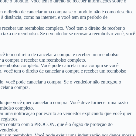
obre o produto. Você tem o direito de receber informações sobre o
m o direito de cancelar uma compra se o produto não é como descrito.
à distância, como na internet, e você tem um período de
e receber um reembolso completo. Você tem o direito de receber o
taxa de reembolso. Se o vendedor se recusar a reembolsar você, você
cê tem o direito de cancelar a compra e receber um reembolso
ar a compra e receber um reembolso completo.
m reembolso completo. Você pode cancelar uma compra se você
o, você tem o direito de cancelar a compra e receber um reembolso
o, você pode cancelar a compra. Se o vendedor não entregou o
celar a compra.
do que você quer cancelar a compra. Você deve fornecer uma razão
embolso completo.
ar uma notificação por escrito ao vendedor explicando que você quer
registros.
ar em contato com o PROCON, que é o órgão de proteção do
vendedor.
ir um reembolso. Você pode exigir uma indenização por danos morais.