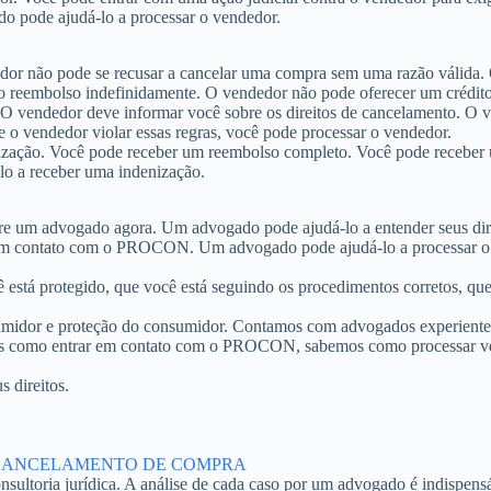
o pode ajudá-lo a processar o vendedor.
dor não pode se recusar a cancelar uma compra sem uma razão válida
 o reembolso indefinidamente. O vendedor não pode oferecer um crédi
 O vendedor deve informar você sobre os direitos de cancelamento. O 
 o vendedor violar essas regras, você pode processar o vendedor.
nização. Você pode receber um reembolso completo. Você pode receber
lo a receber uma indenização.
ure um advogado agora. Um advogado pode ajudá-lo a entender seus d
r em contato com o PROCON. Um advogado pode ajudá-lo a processar 
ê está protegido, que você está seguindo os procedimentos corretos, q
nsumidor e proteção do consumidor. Contamos com advogados experiente
 como entrar em contato com o PROCON, sabemos como processar vend
 direitos.
 CANCELAMENTO DE COMPRA
onsultoria jurídica. A análise de cada caso por um advogado é indispens