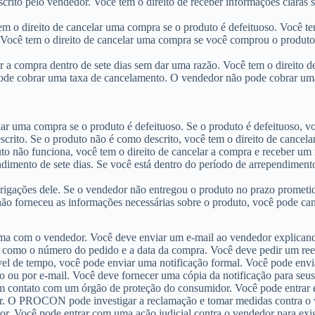
rito pelo vendedor. Você tem o direito de receber informações claras s
em o direito de cancelar uma compra se o produto é defeituoso. Você te
 Você tem o direito de cancelar uma compra se você comprou o produto 
r a compra dentro de sete dias sem dar uma razão. Você tem o direito d
de cobrar uma taxa de cancelamento. O vendedor não pode cobrar uma 
r uma compra se o produto é defeituoso. Se o produto é defeituoso, vo
rito. Se o produto não é como descrito, você tem o direito de cancel
to não funciona, você tem o direito de cancelar a compra e receber u
ndimento de sete dias. Se você está dentro do período de arrependiment
gações dele. Se o vendedor não entregou o produto no prazo prometid
o forneceu as informações necessárias sobre o produto, você pode can
lema com o vendedor. Você deve enviar um e-mail ao vendedor explican
, como o número do pedido e a data da compra. Você deve pedir um re
el de tempo, você pode enviar uma notificação formal. Você pode envi
o ou por e-mail. Você deve fornecer uma cópia da notificação para seus 
r em contato com um órgão de proteção do consumidor. Você pode entr
r. O PROCON pode investigar a reclamação e tomar medidas contra o 
 Você pode entrar com uma ação judicial contra o vendedor para exig