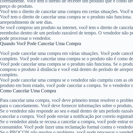
corretamente. Você tem o direito de receber um produto que é como desc
preço do produto.
Você tem o direito de cancelar uma compra em certas situações. Você t
Você tem o direito de cancelar uma compra se o produto não funciona.
arrependimento de sete dias.
Se você comprou um produto na internet, você tem o direito de cancela
reembolso dentro de um período razoável de tempo. O vendedor não po
pode processar o vendedor.
Quando Você Pode Cancelar Uma Compra
Você pode cancelar uma compra em várias situações. Você pode cancela
completo. Você pode cancelar uma compra se o produto não é como desc
Você pode cancelar uma compra se o produto não funciona. Se o produ
comprou o produto à distância e você está dentro do período de arrepe
completo.
Você pode cancelar uma compra se o vendedor não cumpriu com as obri
produto em bom estado, você pode cancelar a compra. Se o vendedor nã
Como Cancelar Uma Compra
Para cancelar uma compra, você deve primeiro tentar resolver o prob
para o cancelamento. Você deve fornecer informações sobre o produto
Se o vendedor não responde ao seu e-mail dentro de um período razoáv
cancelar a compra. Você pode enviar a notificação por correio registrad
Se o vendedor ainda se recusa a cancelar a compra, você pode entra
consumidor. Você pode fazer uma reclamação formal contra o vendedo
Se o PROCON não resolve o problema, você pode processar o vendedor.