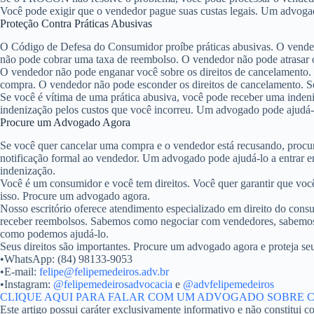
Você pode exigir que o vendedor pague suas custas legais. Um advogad
Proteção Contra Práticas Abusivas
O Código de Defesa do Consumidor proíbe práticas abusivas. O vende
não pode cobrar uma taxa de reembolso. O vendedor não pode atrasar
O vendedor não pode enganar você sobre os direitos de cancelamento.
compra. O vendedor não pode esconder os direitos de cancelamento. Se
Se você é vítima de uma prática abusiva, você pode receber uma inde
indenização pelos custos que você incorreu. Um advogado pode ajudá-
Procure um Advogado Agora
Se você quer cancelar uma compra e o vendedor está recusando, proc
notificação formal ao vendedor. Um advogado pode ajudá-lo a entra
indenização.
Você é um consumidor e você tem direitos. Você quer garantir que voc
isso. Procure um advogado agora.
Nosso escritório oferece atendimento especializado em direito do co
receber reembolsos. Sabemos como negociar com vendedores, sabemos
como podemos ajudá-lo.
Seus direitos são importantes. Procure um advogado agora e proteja seus
•
WhatsApp:
(84) 98133-9053
•
E-mail:
felipe@felipemedeiros.adv.br
•
Instagram:
@felipemedeirosadvocacia
e
@advfelipemedeiros
CLIQUE AQUI PARA FALAR COM UM ADVOGADO SOBRE
Este artigo possui caráter exclusivamente informativo e não constitui c