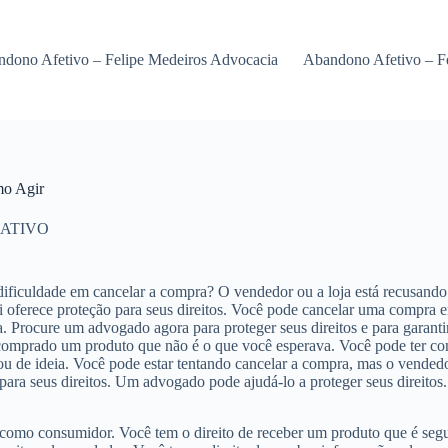
dono Afetivo – Felipe Medeiros Advocacia
Abandono Afetivo – F
mo Agir
ATIVO
ficuldade em cancelar a compra? O vendedor ou a loja está recusando 
 oferece proteção para seus direitos. Você pode cancelar uma compra 
a. Procure um advogado agora para proteger seus direitos e para garant
r comprado um produto que não é o que você esperava. Você pode ter 
de ideia. Você pode estar tentando cancelar a compra, mas o vendedor
o para seus direitos. Um advogado pode ajudá-lo a proteger seus direitos
omo consumidor. Você tem o direito de receber um produto que é segur