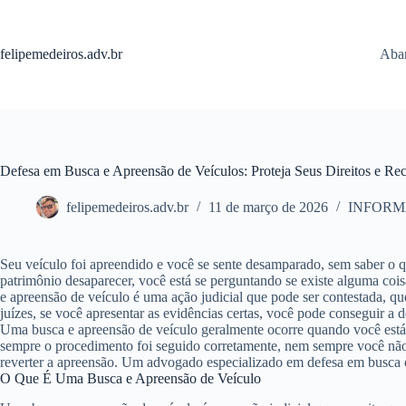
Pular
para
o
felipemedeiros.adv.br
Aban
conteúdo
Defesa em Busca e Apreensão de Veículos: Proteja Seus Direitos e Re
felipemedeiros.adv.br
11 de março de 2026
INFORM
Seu veículo foi apreendido e você se sente desamparado, sem saber o qu
patrimônio desaparecer, você está se perguntando se existe alguma coi
e apreensão de veículo é uma ação judicial que pode ser contestada, q
juízes, se você apresentar as evidências certas, você pode conseguir a
Uma busca e apreensão de veículo geralmente ocorre quando você está
sempre o procedimento foi seguido corretamente, nem sempre você não 
reverter a apreensão. Um advogado especializado em defesa em busca e 
O Que É Uma Busca e Apreensão de Veículo