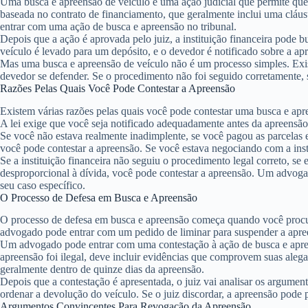
Uma busca e apreensão de veículo é uma ação judicial que permite que 
baseada no contrato de financiamento, que geralmente inclui uma cláus
entrar com uma ação de busca e apreensão no tribunal.
Depois que a ação é aprovada pelo juiz, a instituição financeira pode 
veículo é levado para um depósito, e o devedor é notificado sobre a apr
Mas uma busca e apreensão de veículo não é um processo simples. Exis
devedor se defender. Se o procedimento não foi seguido corretamente, se
Razões Pelas Quais Você Pode Contestar a Apreensão
Existem várias razões pelas quais você pode contestar uma busca e apr
A lei exige que você seja notificado adequadamente antes da apreensão, 
Se você não estava realmente inadimplente, se você pagou as parcelas e
você pode contestar a apreensão. Se você estava negociando com a insti
Se a instituição financeira não seguiu o procedimento legal correto, se
desproporcional à dívida, você pode contestar a apreensão. Um advogad
seu caso específico.
O Processo de Defesa em Busca e Apreensão
O processo de defesa em busca e apreensão começa quando você procur
advogado pode entrar com um pedido de liminar para suspender a apreen
Um advogado pode entrar com uma contestação à ação de busca e apreen
apreensão foi ilegal, deve incluir evidências que comprovem suas alega
geralmente dentro de quinze dias da apreensão.
Depois que a contestação é apresentada, o juiz vai analisar os argument
ordenar a devolução do veículo. Se o juiz discordar, a apreensão pode p
Argumentos Convincentes Para Revogação da Apreensão