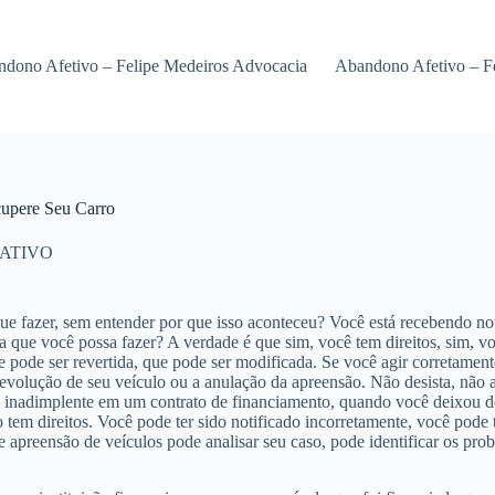
dono Afetivo – Felipe Medeiros Advocacia
Abandono Afetivo – F
cupere Seu Carro
ATIVO
e fazer, sem entender por que isso aconteceu? Você está recebendo noti
sa que você possa fazer? A verdade é que sim, você tem direitos, sim, 
ue pode ser revertida, que pode ser modificada. Se você agir corretam
 devolução de seu veículo ou a anulação da apreensão. Não desista, não
 inadimplente em um contrato de financiamento, quando você deixou de
tem direitos. Você pode ter sido notificado incorretamente, você pode
apreensão de veículos pode analisar seu caso, pode identificar os prob