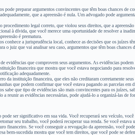
os pode preparar argumentos convincentes que têm boas chances de c
ão adequadamente, que a apreensão é nula. Um advogado pode argumenta
o procedimento legal correto, que violou seus direitos, que a apreens
rcional à dívida, que você merece uma oportunidade de resolver a ina
 apreensão é prematura.
 conhece a jurisprudência local, conhece as decisões que os juízes t
 o juiz que vai analisar seu caso, argumentos que têm boas chances de
isa de evidências que comprovem seus argumentos. As evidências pode
stituição financeira que mostra que você estava negociando para resol
notificação adequadamente.
 da instituição financeira, que eles não creditaram corretamente seus
munhas que podem confirmar que você estava pagando as parcelas em dia
 sabe que tipo de evidências são mais convincentes para os juízes, sa
a reunir as evidências necessárias, pode ajudá-lo a organizá-las de fo
 pode ser significativo em sua vida. Você recuperará seu veículo, você
retomar seu trabalho, você poderá recuperar sua renda. Se você estava u
uro financeiro. Se você conseguir a revogação da apreensão, você pode 
fesa bem-sucedida mostra que você tem direitos, que você pode se def