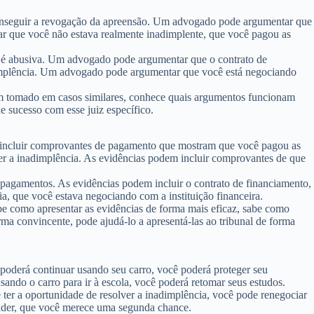
onseguir a revogação da apreensão. Um advogado pode argumentar que
r que você não estava realmente inadimplente, que você pagou as
ão é abusiva. Um advogado pode argumentar que o contrato de
dimplência. Um advogado pode argumentar que você está negociando
êm tomado em casos similares, conhece quais argumentos funcionam
 sucesso com esse juiz específico.
m incluir comprovantes de pagamento que mostram que você pagou as
ver a inadimplência. As evidências podem incluir comprovantes de que
 pagamentos. As evidências podem incluir o contrato de financiamento,
, que você estava negociando com a instituição financeira.
be como apresentar as evidências de forma mais eficaz, sabe como
rma convincente, pode ajudá-lo a apresentá-las ao tribunal de forma
 poderá continuar usando seu carro, você poderá proteger seu
sando o carro para ir à escola, você poderá retomar seus estudos.
ter a oportunidade de resolver a inadimplência, você pode renegociar
ender, que você merece uma segunda chance.