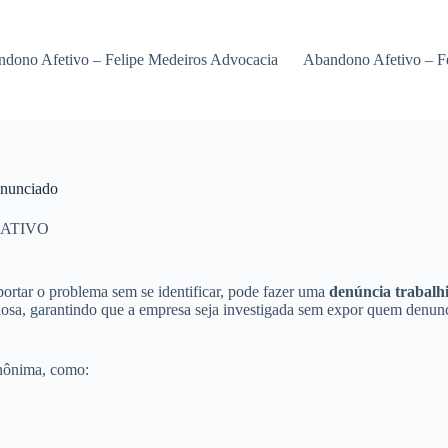
dono Afetivo – Felipe Medeiros Advocacia
Abandono Afetivo – F
enunciado
ATIVO
portar o problema sem se identificar, pode fazer uma
denúncia trabalh
ilosa, garantindo que a empresa seja investigada sem expor quem denun
anônima, como: