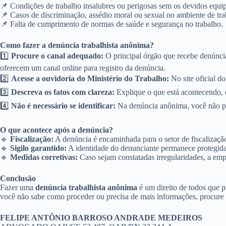
📌 Condições de trabalho insalubres ou perigosas sem os devidos equi
📌 Casos de discriminação, assédio moral ou sexual no ambiente de tra
📌 Falta de cumprimento de normas de saúde e segurança no trabalho.
Como fazer a denúncia trabalhista anônima?
1️⃣
Procure o canal adequado:
O principal órgão que recebe denúncias
oferecem um canal online para registro da denúncia.
2️⃣
Acesse a ouvidoria do Ministério do Trabalho:
No site oficial d
3️⃣
Descreva os fatos com clareza:
Explique o que está acontecendo, q
4️⃣
Não é necessário se identificar:
Na denúncia anônima, você não pre
O que acontece após a denúncia?
🔹
Fiscalização:
A denúncia é encaminhada para o setor de fiscalização,
🔹
Sigilo garantido:
A identidade do denunciante permanece protegida,
🔹
Medidas corretivas:
Caso sejam constatadas irregularidades, a empr
Conclusão
Fazer uma
denúncia trabalhista anônima
é um direito de todos que p
você não sabe como proceder ou precisa de mais informações, procure or
FELIPE ANTÔNIO BARROSO ANDRADE MEDEIROS