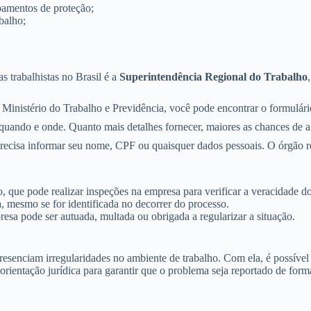
pamentos de proteção;
balho;
 trabalhistas no Brasil é a
Superintendência Regional do Trabalho
o Ministério do Trabalho e Previdência, você pode encontrar o formulár
uando e onde. Quanto mais detalhes fornecer, maiores as chances de a 
cisa informar seu nome, CPF ou quaisquer dados pessoais. O órgão res
 que pode realizar inspeções na empresa para verificar a veracidade do
 mesmo se for identificada no decorrer do processo.
esa pode ser autuada, multada ou obrigada a regularizar a situação.
resenciam irregularidades no ambiente de trabalho. Com ela, é possível 
ientação jurídica para garantir que o problema seja reportado de forma