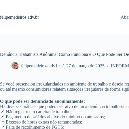
Pular
para
o
felipemedeiros.adv.br
Aban
conteúdo
Denúncia Trabalhista Anônima: Como Funciona e O Que Pode Ser D
felipemedeiros.adv.br
27 de março de 2025
INFORM
Se você presenciou irregularidades no ambiente de trabalho e deseja re
ou até mesmo consumidores relatem situações irregulares de forma sig
O que pode ser denunciado anonimamente?
Há diversas práticas que podem ser alvo de uma denúncia trabalhista 
📌 Não registro em carteira de trabalho;
📌 Pagamento de salários abaixo do mínimo ou atrasados;
📌 Excesso de horas extras não remuneradas;
📌 Falta de recolhimento de FGTS;