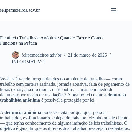
Pular
para
felipemedeiros.adv.br
o
conteúdo
Denúncia Trabalhista Anônima: Quando Fazer e Como
Funciona na Prática
felipemedeiros.adv.br
21 de março de 2025
INFORMATIVO
Você está vendo irregularidades no ambiente de trabalho — como
trabalho sem carteira assinada, jornada abusiva, falta de pagamento de
horas extras, assédio moral, entre outras — mas tem medo de
denunciar por receio de retaliações? A boa notícia é que a
denúncia
trabalhista anônima
é possível e protegida por lei.
A
denúncia anônima
pode ser feita por qualquer pessoa —
trabalhador, ex-funcionário, colega de trabalho, vizinho ou até cliente
— que tenha conhecimento de alguma infração às leis trabalhistas. O
objetivo é garantir que os direitos dos trabalhadores sejam respeitados,