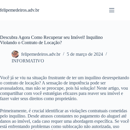
Pular
para
felipemedeiros.adv.br
o
conteúdo
Descubra Agora Como Recuperar seu Imóvel! Inquilino
Violando o Contrato de Locação?
felipemedeiros.adv.br
5 de março de 2024
INFORMATIVO
Você já se viu na situação frustrante de ter um inquilino desrespeitando
o contrato de locação? A sensação de impotência pode ser
avassaladora, mas não se preocupe, pois há solução! Neste artigo, vou
compartilhar com você estratégias eficazes para reaver seu imóvel e
fazer valer seus direitos como proprietário.
Primeiramente, é crucial identificar as violações contratuais cometidas
pelo inquilino. Desde atrasos constantes no pagamento do aluguel até
danos ao imóvel, cada caso requer uma abordagem específica. Se você
está enfrentando problemas como sublocação não autorizada, uso