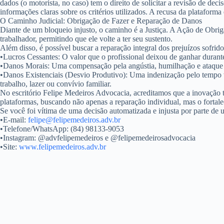
dados (o motorista, no caso) tem o direito de solicitar a
revisão de deci
informações claras sobre os critérios utilizados. A recusa da plataforma
O Caminho Judicial: Obrigação de Fazer e Reparação de Danos
Diante de um bloqueio injusto, o caminho é a Justiça. A
Ação de Obrig
trabalhador, permitindo que ele volte a ter seu sustento.
Além disso, é possível buscar a reparação integral dos prejuízos sofrido
•
Lucros Cessantes:
O valor que o profissional deixou de ganhar duran
•
Danos Morais:
Uma compensação pela angústia, humilhação e ataque à 
•
Danos Existenciais (Desvio Produtivo):
Uma indenização pelo tempo vi
trabalho, lazer ou convívio familiar.
No escritório Felipe Medeiros Advocacia, acreditamos que a inovação t
plataformas, buscando não apenas a reparação individual, mas o fortale
Se você foi vítima de uma decisão automatizada e injusta por parte de u
•
E-mail:
felipe@felipemedeiros.adv.br
•
Telefone/WhatsApp:
(84) 98133-9053
•
Instagram:
@advfelipemedeiros e @felipemedeirosadvocacia
•
Site:
www.felipemedeiros.adv.br