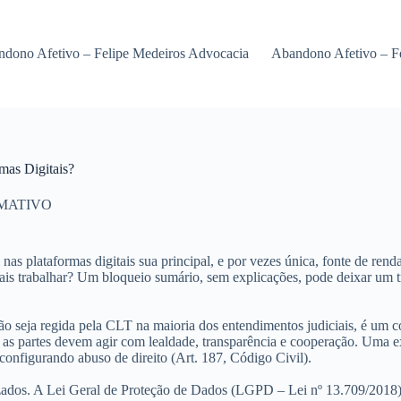
dono Afetivo – Felipe Medeiros Advocacia
Abandono Afetivo – F
mas Digitais?
MATIVO
as plataformas digitais sua principal, e por vezes única, fonte de ren
is trabalhar? Um bloqueio sumário, sem explicações, pode deixar um tr
seja regida pela CLT na maioria dos entendimentos judiciais, é um cont
e as partes devem agir com lealdade, transparência e cooperação. Uma e
, configurando
abuso de direito
(Art. 187, Código Civil).
izados. A Lei Geral de Proteção de Dados (LGPD – Lei nº 13.709/2018