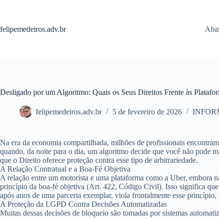
Pular
para
o
felipemedeiros.adv.br
Aban
conteúdo
Desligado por um Algoritmo: Quais os Seus Direitos Frente às Platafor
felipemedeiros.adv.br
5 de fevereiro de 2026
INFOR
Na era da economia compartilhada, milhões de profissionais encontram n
quando, da noite para o dia, um algoritmo decide que você não pode ma
que o Direito oferece proteção contra esse tipo de arbitrariedade.
A Relação Contratual e a Boa-Fé Objetiva
A relação entre um motorista e uma plataforma como a Uber, embora não 
princípio da
boa-fé objetiva
(Art. 422, Código Civil). Isso significa qu
após anos de uma parceria exemplar, viola frontalmente esse princípio
A Proteção da LGPD Contra Decisões Automatizadas
Muitas dessas decisões de bloqueio são tomadas por sistemas automat