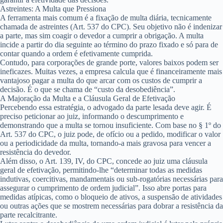
Astreintes: A Multa que Pressiona
A ferramenta mais comum é a fixação de multa diária, tecnicamente
chamada de
astreintes
(Art. 537 do CPC). Seu objetivo não é indenizar
a parte, mas sim coagir o devedor a cumprir a obrigação. A multa
incide a partir do dia seguinte ao término do prazo fixado e só para de
contar quando a ordem é efetivamente cumprida.
Contudo, para corporações de grande porte, valores baixos podem ser
ineficazes. Muitas vezes, a empresa calcula que é financeiramente mais
vantajoso pagar a multa do que arcar com os custos de cumprir a
decisão. É o que se chama de “custo da desobediência”.
A Majoração da Multa e a Cláusula Geral de Efetivação
Percebendo essa estratégia, o advogado da parte lesada deve agir. É
preciso peticionar ao juiz, informando o descumprimento e
demonstrando que a multa se tornou insuficiente. Com base no § 1º do
Art. 537 do CPC, o juiz pode, de ofício ou a pedido, modificar o valor
ou a periodicidade da multa, tornando-a mais gravosa para vencer a
resistência do devedor.
Além disso, o Art. 139, IV, do CPC, concede ao juiz uma cláusula
geral de efetivação, permitindo-lhe “determinar todas as medidas
indutivas, coercitivas, mandamentais ou sub-rogatórias necessárias para
assegurar o cumprimento de ordem judicial”. Isso abre portas para
medidas atípicas, como o bloqueio de ativos, a suspensão de atividades
ou outras ações que se mostrem necessárias para dobrar a resistência da
parte recalcitrante.