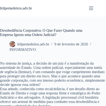
Pular
para
felipemedeiros.adv.br
o
conteúdo
Desobediência Corporativa: O Que Fazer Quando uma
Empresa Ignora uma Ordem Judicial?
felipemedeiros.adv.br
9 de fevereiro de 2026
INFORMATIVO
No sistema de justiça, a decisão de um juiz é a manifestação da
autoridade do Estado. Uma ordem judicial, especialmente uma tutela
de urgência (liminar), é um comando que exige cumprimento imediato
para proteger um direito em risco. Mas o que acontece quando uma
grande corporação, com seu imenso poderio econômico, simplesmente
decide ignorar essa ordem?
Essa atitude, conhecida como recalcitrância, é um desafio direto ao
Estado de Direito e exige uma resposta firme e estratégica do Poder
Judiciário e dos advogados. A legislação processual civil brasileira
oferece um arsenal de medidas para combater essa desobediência e
garantir a efetividade das decisões.