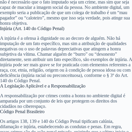
não é necessário que o fato imputado seja um crime, mas sim que seja
capaz de macular a imagem social da pessoa. No ambiente digital, um
exemplo seria a publicação de que um colega de trabalho é um “mau
pagador” ou “caloteiro”, mesmo que isso seja verdade, pois atinge sua
honra objetiva.
Injúria (Art. 140 do Código Penal)
A injúria é a
ofensa à dignidade ou ao decoro de alguém
. Não há
imputação de um fato específico, mas sim a atribuição de qualidades
negativas ou o uso de palavras depreciativas que atingem a honra
subjetiva da vítima. Chamar alguém de “burro” ou “desonesto”
diretamente, sem atribuir um fato específico, são exemplos de injúria. A
injúria pode ser mais grave se for praticada com elementos referentes a
raça, cor, etnia, religião, origem ou à condição de pessoa idosa ou com
deficiência (injúria racial ou preconceituosa), conforme o § 3º do Art.
140 do Código Penal.
A Legislação Aplicável e a Responsabilização
A responsabilização por crimes contra a honra no ambiente digital é
amparada por um conjunto de leis que protegem os direitos dos
cidadãos no ciberespaço.
Código Penal Brasileiro
Os artigos 138, 139 e 140 do Código Penal tipificam calúnia,
difamação e injúria, estabelecendo as condutas e penas. Em regra,
esses crimes são de ação penal privada, exigindo que a vítima inicie o