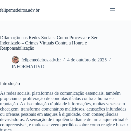
Pular
para
felipemedeiros.adv.br
o
conteúdo
Difamação nas Redes Sociais: Como Processar e Ser
Indenizado – Crimes Virtuais Contra a Honra e
Responsabilização
felipemedeiros.adv.br
4 de outubro de 2025
INFORMATIVO
Introdução
As redes sociais, plataformas de comunicação essenciais, também
propiciam a proliferação de condutas ilícitas contra a honra e a
reputação. A disseminação rápida de informações, muitas vezes sem
checagem, transforma comentários maliciosos, acusações infundadas
ou ofensas pessoais em ataques à dignidade, com consequências
devastadoras. A sensação de impotência diante de um ataque virtual é
compreensível, e muitos se veem perdidos sobre como reagir e buscar
justiça.