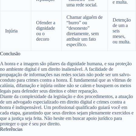
e multa.
uma rede social.
Chamar alguém de
Detenção
Ofender a
“burro” ou
de um a
dignidade
“desonesto”
Injúria
seis
ou o
diretamente, sem
meses,
decoro
atribuir um fato
ou multa.
específico.
Conclusão
A honra e a imagem são pilares da dignidade humana, e sua proteção
no ambiente digital é um direito inalienável. A facilidade de
propagação de informações nas redes sociais não pode ser um salvo-
conduto para crimes contra a honra. É fundamental que as vítimas de
calúnia, difamação e injúria online não se calem e busquem os meios
legais para defender seus direitos e obter reparação.
Diante da complexidade da legislação e dos procedimentos, a atuação
de um advogado especializado em direito digital e crimes contra a
honra é indispensável. Um profissional qualificado guiará você em
cada etapa, garantindo que seus direitos sejam plenamente exercidos e
que a justiça seja feita. Não hesite em buscar apoio jurídico para
proteger o que é seu por direito.
Referências