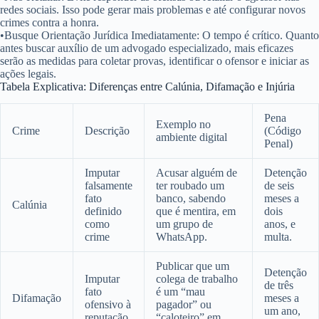
redes sociais. Isso pode gerar mais problemas e até configurar novos
crimes contra a honra.
•
Busque Orientação Jurídica Imediatamente:
O tempo é crítico. Quanto
antes buscar auxílio de um advogado especializado, mais eficazes
serão as medidas para coletar provas, identificar o ofensor e iniciar as
ações legais.
Tabela Explicativa: Diferenças entre Calúnia, Difamação e Injúria
Pena
Exemplo no
Crime
Descrição
(Código
ambiente digital
Penal)
Imputar
Acusar alguém de
Detenção
falsamente
ter roubado um
de seis
fato
banco, sabendo
meses a
Calúnia
definido
que é mentira, em
dois
como
um grupo de
anos, e
crime
WhatsApp.
multa.
Publicar que um
Detenção
Imputar
colega de trabalho
de três
fato
é um “mau
Difamação
meses a
ofensivo à
pagador” ou
um ano,
reputação
“caloteiro” em