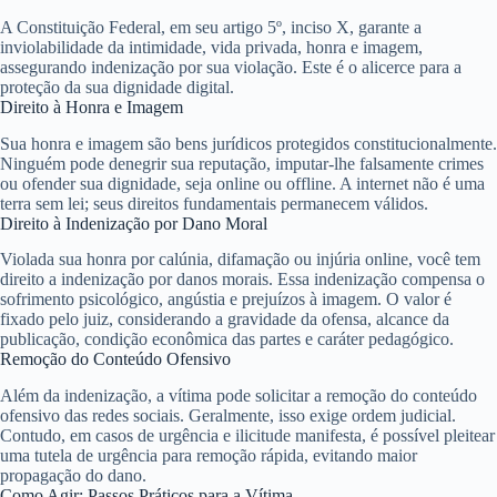
A Constituição Federal, em seu artigo 5º, inciso X, garante a
inviolabilidade da intimidade, vida privada, honra e imagem,
assegurando indenização por sua violação. Este é o alicerce para a
proteção da sua dignidade digital.
Direito à Honra e Imagem
Sua honra e imagem são bens jurídicos protegidos constitucionalmente.
Ninguém pode denegrir sua reputação, imputar-lhe falsamente crimes
ou ofender sua dignidade, seja online ou offline. A internet não é uma
terra sem lei; seus direitos fundamentais permanecem válidos.
Direito à Indenização por Dano Moral
Violada sua honra por calúnia, difamação ou injúria online, você tem
direito a
indenização por danos morais
. Essa indenização compensa o
sofrimento psicológico, angústia e prejuízos à imagem. O valor é
fixado pelo juiz, considerando a gravidade da ofensa, alcance da
publicação, condição econômica das partes e caráter pedagógico.
Remoção do Conteúdo Ofensivo
Além da indenização, a vítima pode solicitar a remoção do conteúdo
ofensivo das redes sociais. Geralmente, isso exige ordem judicial.
Contudo, em casos de urgência e ilicitude manifesta, é possível pleitear
uma tutela de urgência para remoção rápida, evitando maior
propagação do dano.
Como Agir: Passos Práticos para a Vítima