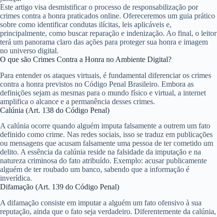
Este artigo visa desmistificar o processo de responsabilização por
crimes contra a honra praticados online. Ofereceremos um guia prático
sobre como identificar condutas ilícitas, leis aplicáveis e,
principalmente, como buscar reparação e indenização. Ao final, o leitor
terá um panorama claro das ações para proteger sua honra e imagem
no universo digital.
O que são Crimes Contra a Honra no Ambiente Digital?
Para entender os ataques virtuais, é fundamental diferenciar os crimes
contra a honra previstos no Código Penal Brasileiro. Embora as
definições sejam as mesmas para o mundo físico e virtual, a internet
amplifica o alcance e a permanência desses crimes.
Calúnia (Art. 138 do Código Penal)
A calúnia ocorre quando alguém
imputa falsamente a outrem um fato
definido como crime
. Nas redes sociais, isso se traduz em publicações
ou mensagens que acusam falsamente uma pessoa de ter cometido um
delito. A essência da calúnia reside na falsidade da imputação e na
natureza criminosa do fato atribuído. Exemplo: acusar publicamente
alguém de ter roubado um banco, sabendo que a informação é
inverídica.
Difamação (Art. 139 do Código Penal)
A difamação consiste em
imputar a alguém um fato ofensivo à sua
reputação
, ainda que o fato seja verdadeiro. Diferentemente da calúnia,