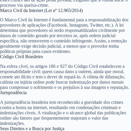
processo via queixa-crime.
Marco Civil da Internet (Lei nº 12.965/2014)
O Marco Civil da Internet é fundamental para a
responsabilização dos
provedores de aplicações
(Facebook, Instagram, Twitter, etc.). A lei
determina que provedores só serão responsabilizados civilmente por
danos de conteúdo gerado por terceiros se, após ordem judicial
específica, não removerem o conteúdo infringente. Assim, a remoção
geralmente exige decisão judicial, a menos que o provedor tenha
políticas próprias para casos evidentes.
Código Civil Brasileiro
Na esfera cível, os artigos 186 e 927 do Código Civil estabelecem a
responsabilidade civil: quem causa dano a outrem, ainda que moral,
comete ato ilícito e tem o dever de repará-lo. A vítima de difamação,
calúnia ou injúria online pode buscar
indenização por danos morais
para compensar o sofrimento e os prejuízos à sua imagem e reputação.
Jurisprudência
A jurisprudência brasileira tem reconhecido a gravidade dos crimes
contra a honra na internet, resultando em condenações criminais e
indenizações cíveis. A viralização e o alcance global das publicações
online são fatores que frequentemente majoram o valor das
indenizações.
Seus Direitos e a Busca por Justiça