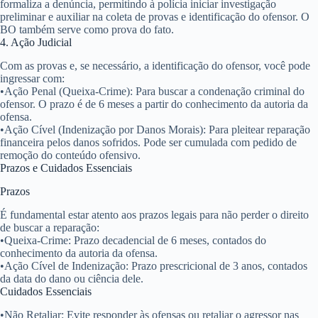
formaliza a denúncia, permitindo à polícia iniciar investigação
preliminar e auxiliar na coleta de provas e identificação do ofensor. O
BO também serve como prova do fato.
4. Ação Judicial
Com as provas e, se necessário, a identificação do ofensor, você pode
ingressar com:
•
Ação Penal (Queixa-Crime):
Para buscar a condenação criminal do
ofensor. O prazo é de
6 meses
a partir do conhecimento da autoria da
ofensa.
•
Ação Cível (Indenização por Danos Morais):
Para pleitear reparação
financeira pelos danos sofridos. Pode ser cumulada com pedido de
remoção do conteúdo ofensivo.
Prazos e Cuidados Essenciais
Prazos
É fundamental estar atento aos prazos legais para não perder o direito
de buscar a reparação:
•
Queixa-Crime:
Prazo decadencial de
6 meses
, contados do
conhecimento da autoria da ofensa.
•
Ação Cível de Indenização:
Prazo prescricional de
3 anos
, contados
da data do dano ou ciência dele.
Cuidados Essenciais
•
Não Retaliar:
Evite responder às ofensas ou retaliar o agressor nas